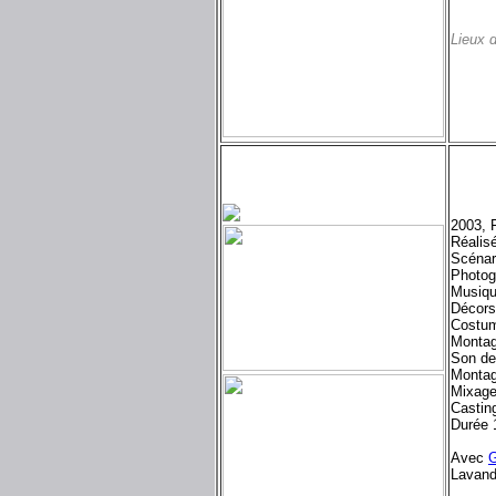
Lieux 
2003, 
Réalis
Scénar
Photog
Musiq
Décors
Costum
Montag
Son de
Montag
Mixage
Castin
Durée 
Avec
Lavand