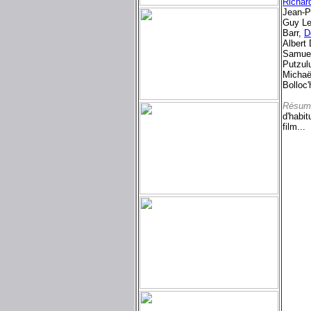
Richar
Jean-P
Guy Le
Barr,
D
Albert
Samuel
Putzul
Michaë
Bolloc'
Résum
d'habit
film...