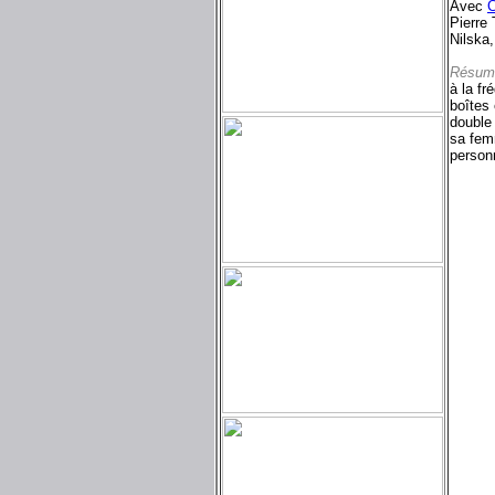
Avec
C
Pierre 
Nilska,
Résum
à la f
boîtes
double
sa femm
personn