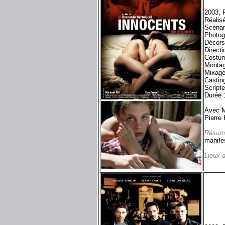
2003, 
Réalis
Scénar
Photog
Décors
Directi
Costum
Montag
Mixage
Castin
Script
Durée 
Avec M
Pierre 
Résum
manifes
Lieux 