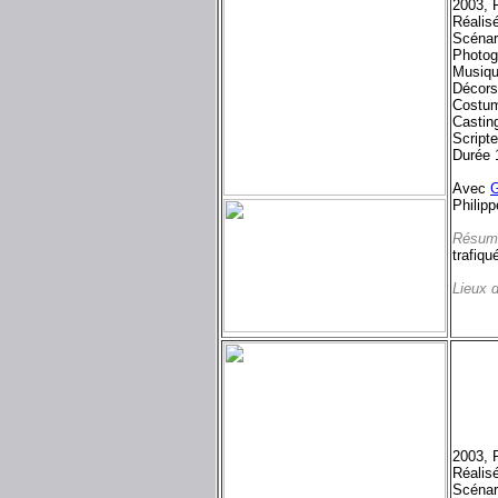
2003, 
Réalis
Scénar
Photog
Musiq
Décors
Costum
Castin
Scripte
Durée 
Avec
Philip
Résum
trafiqu
Lieux 
2003, 
Réalis
Scénar