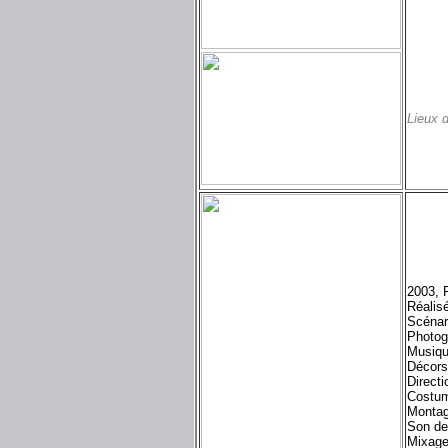
Lieux 
2003, F
Réalis
Scénar
Photog
Musiqu
Décors
Directi
Costum
Montag
Son d
Mixage