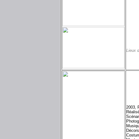
Lieux 
2003, 
Réalisé
Scénar
Photog
Musiqu
Décors
Costum