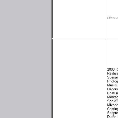
Lieux 
2003, 
Réalis
Scénar
Photog
Musiqu
Décors
Costum
Montag
Son d'
Mixage
Casting
Script
Durée 