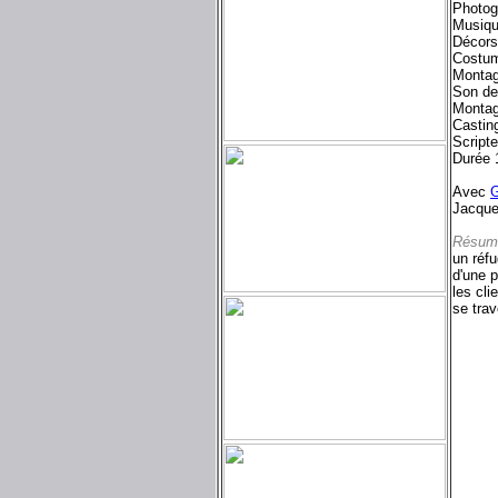
Photog
Musiqu
Décors
Costum
Montag
Son de
Montag
Castin
Scripte
Durée 
Avec
G
Jacque
Résum
un réfu
d'une p
les cli
se trav