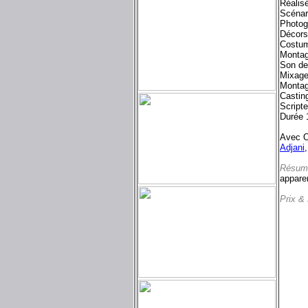
Réalis
Scénar
Photog
Décors
Costum
Montag
Son de
Mixage
Montag
Castin
Script
Durée 
Avec O
Adjani
Résum
apparen
Prix &