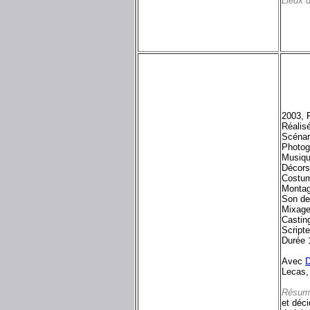
Lieux 
2003, 
Réalisé
Scénar
Photog
Musiqu
Décors
Costum
Montag
Son de
Mixage
Casting
Script
Durée 
Avec
D
Lecas,
Résum
et déci