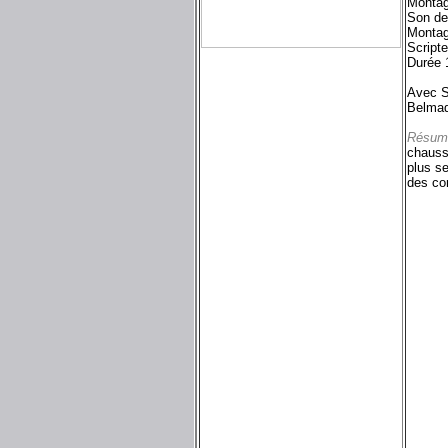
Montag
Son d
Montag
Script
Durée 
Avec S
Belmad
Résum
chaussu
plus se
des con