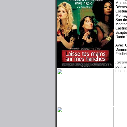
Musiqu
Décors
Costum
Montag
Son de
Montag
Castin
Script
Durée 
Avec C
Domini
Frédéri
Résum
petit a
rencont