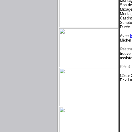
Montag
Son d
Mixag
Monta
Castin
Script
Durée 
Avec
I
Michel
Résum
trouve
assista
Prix &
César 2
Prix Lu