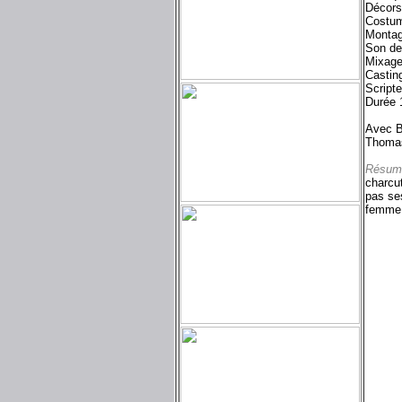
Décors
Costum
Montag
Son de
Mixage
Casting
Scripte
Durée 
Avec 
Thomas
Résum
charcut
pas ses
femme..