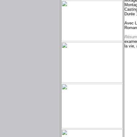
Mixage
Montag
Castin
Durée 
Avec L
Roman 
Résum
examen
la vie, 