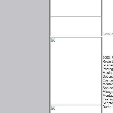
Lieux 
2003, 
Réalis
Scénar
Photog
Musiqu
Décors
Costum
Montag
Son de
Mixage
Montag
Castin
Script
Durée 