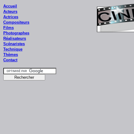
Accueil
Acteurs
Actrices
Compositeurs
Films
Photographes
Réalisateurs
Scénaristes
Technique
Thèmes
Contact