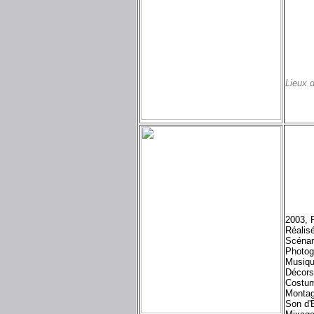
Lieux 
2003, 
Réalisé
Scénari
Photog
Musiqu
Décors
Costum
Montag
Son d'