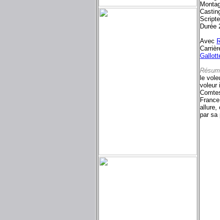
Montag
Castin
Script
Durée 
Avec
R
Carriè
Gallott
Résum
le vole
voleur 
Comtess
France,
allure,
par sa