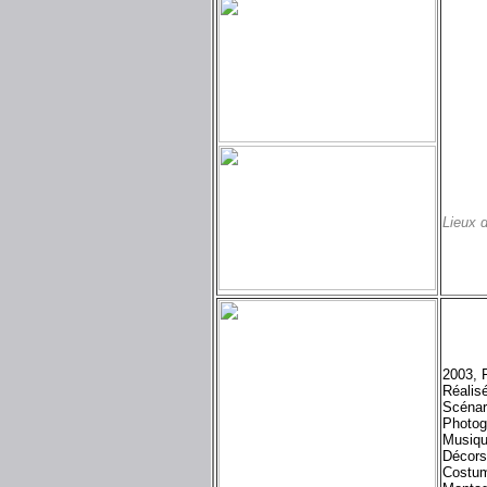
Lieux 
2003, 
Réalis
Scénar
Photog
Musiq
Décors
Costum