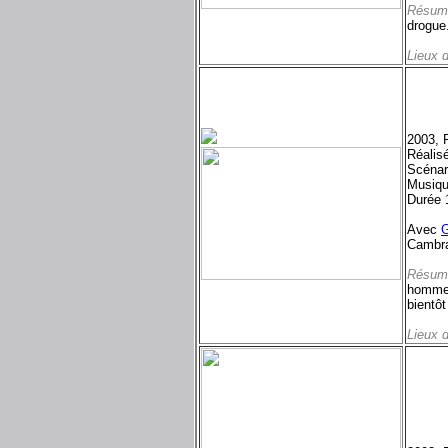
Résum
drogue.
Lieux 
2003, 
Réalis
Scénar
Musiq
Durée 
Avec
Cambra
Résum
homme 
bientô
Lieux 