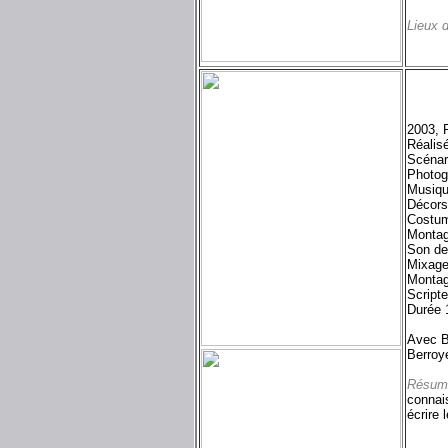
Lieux 
2003, 
Réalis
Scénar
Photog
Musiqu
Décors
Costum
Montag
Son de
Mixage
Montag
Scripte
Durée 
Avec B
Berroy
Résum
connais
écrire 