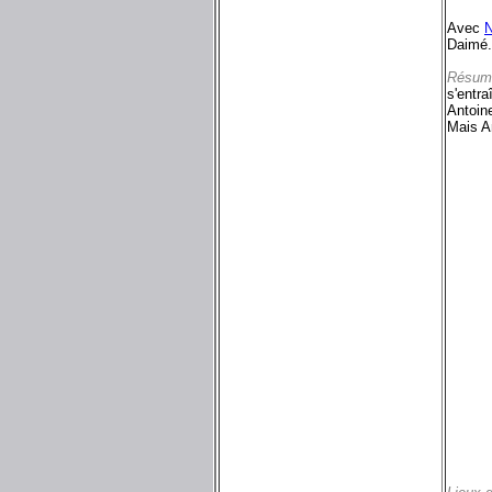
Avec
N
Daimé.
Résum
s'entr
Antoine
Mais An