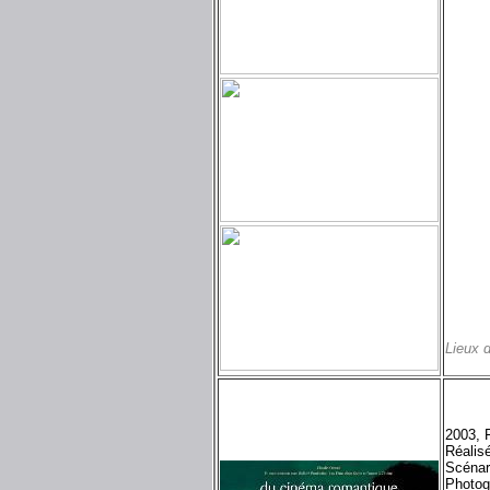
Lieux 
2003, 
Réalis
Scénar
Photog