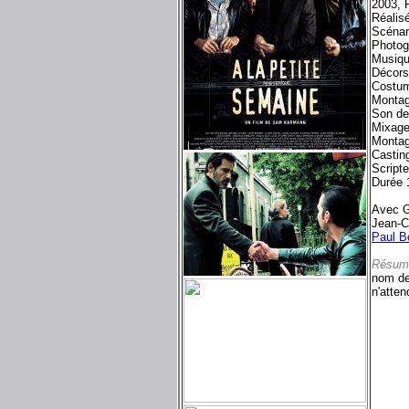
2003, 
Réalis
Scénar
Photog
Musiqu
Décors
Costum
Montag
Son d
Mixage
Montag
Castin
Script
Durée 
Avec G
Jean-C
Paul B
Résum
nom de
n'atte