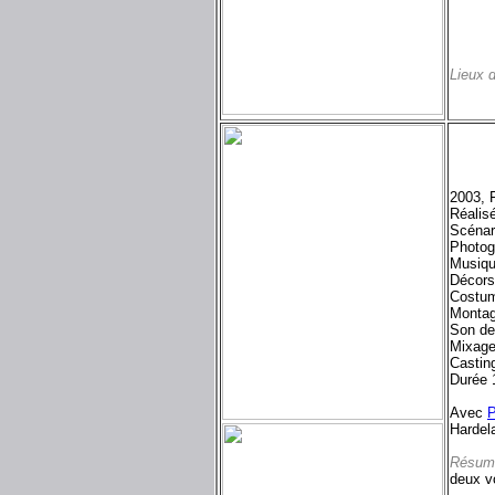
Lieux 
2003, 
Réalis
Scénar
Photog
Musiqu
Décors
Costum
Montag
Son d
Mixag
Castin
Durée 
Avec
P
Hardel
Résum
deux vo