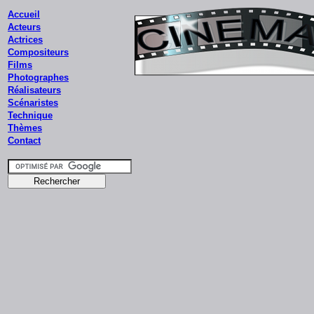
Accueil
Acteurs
Actrices
Compositeurs
Films
Photographes
Réalisateurs
Scénaristes
Technique
Thèmes
Contact