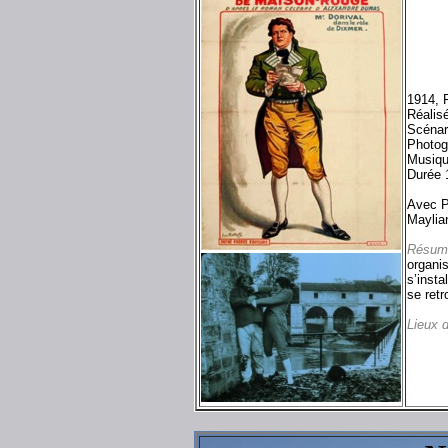
1914, 
Réalis
Scénari
Photog
Musiqu
Durée 
Avec P
Maylia
Résum
organis
s’inst
se retr
Lieux 