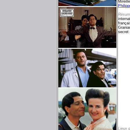
Mireil
Philip
Résum
interna
françai
Grania
secret 
Lieux 