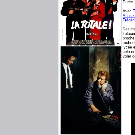
Durée 
Avec
T
Annick
Frédéri
Résum
Telecom
proches
technol
lycée 
cela en
voler d