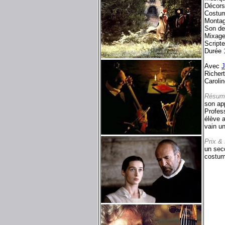
Décors
Costum
Montag
Son d
Mixage
Scripte
Durée 
Avec
J
Richer
Carolin
Résum
son ap
Profes
élève a
vain un
Prix &
un seco
costum