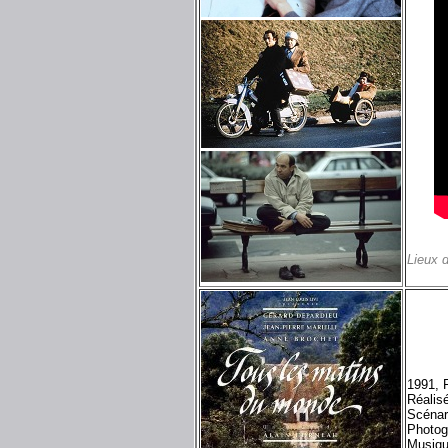
Lieux 
1991, 
Réalis
Scénar
Photog
Musiqu