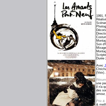
1991, 
Réalis
Scénar
Photog
Décors
Direct
Costum
Montag
Son d'
Mixage
Montag
Scripte
Durée 
Avec
J
Chricha
(Voix)..
Résum
une pas
il n'a 
des som
amour, 
Prix &
& meil