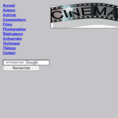
Accueil
Acteurs
Actrices
Compositeurs
Films
Photographes
Réalisateurs
Scénaristes
Technique
Thèmes
Contact