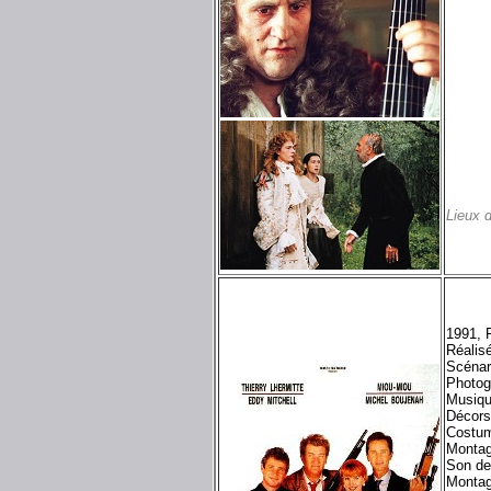
Lieux 
1991, 
Réalisé
Scénar
Photog
Musiq
Décors
Costum
Montag
Son de
Montag