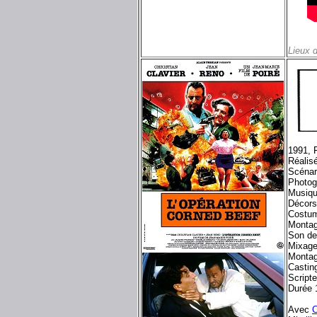
Lieux 
1991, 
Réalis
Scénar
Photog
Musiqu
Décors
Costum
Montag
Son de
Mixage
Monta
Castin
Scripte
Durée 
Avec
C