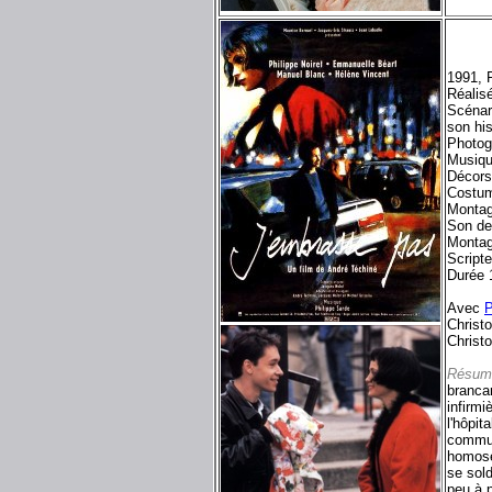
1991, 
Réalis
Scénari
son his
Photog
Musiq
Décors
Costum
Montag
Son de
Montag
Script
Durée 
Avec
P
Christ
Christ
Résum
brancar
infirmi
l'hôpi
commun,
homose
se sold
peu à p