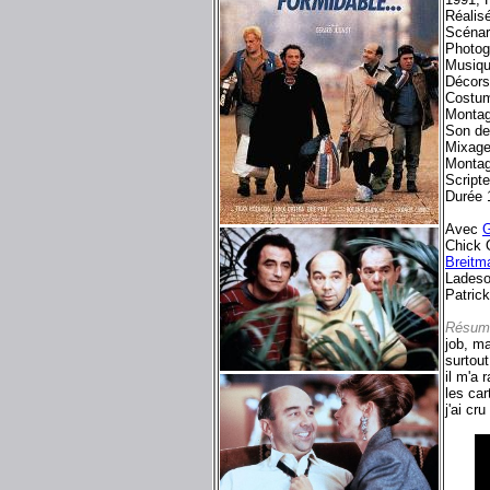
Réalis
Scénar
Photog
Musiqu
Décors
Costu
Montag
Son de 
Mixage
Monta
Script
Durée 
Avec
G
Chick O
Breitm
Lades
Patrick
Résum
job, ma
surtout
il m'a 
les car
j'ai cru