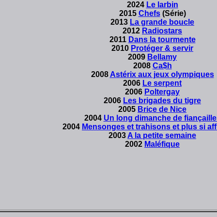
2024
Le larbin
2015
Chefs
(Série)
2013
La grande boucle
2012
Radiostars
2011
Dans la tourmente
2010
Protéger & servir
2009
Bellamy
2008
Ca$h
2008
Astérix aux jeux olympiques
2006
Le serpent
2006
Poltergay
2006
Les brigades du tigre
2005
Brice de Nice
2004
Un long dimanche de fiançaille
2004
Mensonges et trahisons et plus si affi
2003
A la petite semaine
2002
Maléfique