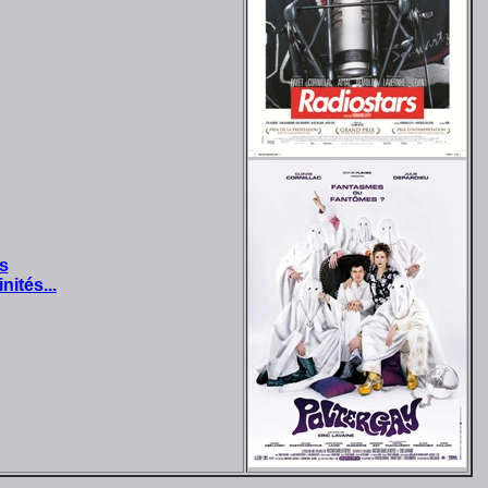
s
nités...