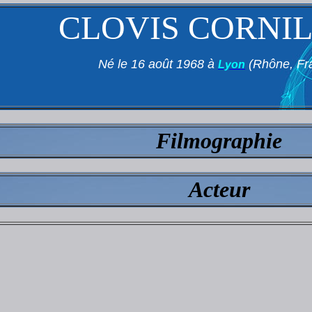
CLOVIS CORNI
Né le 16 août 1968 à
(Rhône, Fr
Lyon
Filmographie
Acteur