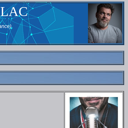
LLAC
ance)