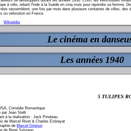
ailleurs se développent durant les années 1950. Enfin, les vélomobiles renai
rope à vélo, reliant l'Inde à la Suède en cinq mois pour rejoindre sa femme. 
nées rassemblent, une fois par mois dans plusieurs centaines de villes, des 
es ou vélorution en France.
 :
Wikipédia
Le cinéma en danseu
Les années 1940
5 TULIPES 
USA, Comédie Romantique
 par Jean Stelli
nt à la réalisation : Jack Pinoteau
io de Marcel Rivet & Charles Exbrayat
raphie de
Marcel Grignon
e de René Sylviano