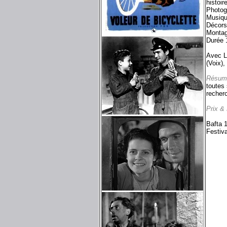
histoir
Photog
Musiqu
Décors
Montag
Durée 
Avec La
(Voix),
Résum
toutes 
recherc
Prix &
Bafta 1
Festiva