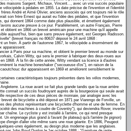
des maisons Sargent, Michaux, Vincent..., avec un vrai succès populaire
e vélocipède à pédales en 1855. La date précise de l'invention et l'identité
 frères André et Aimé Olivier, anciens associés qui ont toujours nié le rôle
it son frère Ernest qui aurait eu l'idée des pédales, et que l'invention
iens, qui donnent 1864 comme date plus plausible, et émettent également
 n'avons aucune preuve à ce jour. Parallèlement, un autre Français, Pierre
et obtient en 1866 un brevet américain pour une machine qu'il appelle
ausible aujourd’hui, bien que sans preuve également, est Georges Radisson.
velle" (brevet français no 80637 déposé le 24 avril 1868 :
nt un frein. À partir de l'automne 1867, le vélocipède a énormément de
x apparaissent.
ancier à Paris pour sa machine, et obtient le premier brevet au monde sur
orkais, Calvin Witty, qui sera le premier à fabriquer des deux-roues aux
en 1868. À la fin de cette année, Witty vendant sa licence à d'autres
mmèrent la machine boneshaker ("secoueuse d'os"), en raison de la
n caoutchouc dur apparaissent en 1869 et améliorent sensiblement le
certaines caractéristiques toujours présentes dans les vélos modernes,
haine.
ngleterre. La roue avant se fait plus grande tandis que la roue arrière
tte connait un succès foudroyant auprès de la bourgeoisie qui seule avait
taille respective de ces deux pièces de monnaie, par analogie avec les
er brevet de bicyclette a été déposé en 1871 par Viarengo de Forville, un
intes des photos représentant une bicyclette d'homme et une de femme. En
iété des machines à coudre de Coventry"), qui deviendra Rover, invente
ar chaîne. Le cycliste y est installé à l'arrière, ce qui rend presque
. Un engrenage plus grand à l'avant (le plateau) qu'à l'arrière (le pignon)
e type d'engin d'aller vite même sans une roue géante. En 1886, Peugeot
 quelques-unes également, au design plus moderne que les anglaises.
é par John Boyd Dunlop le 1er octobre 1888 : "Garniture de jante