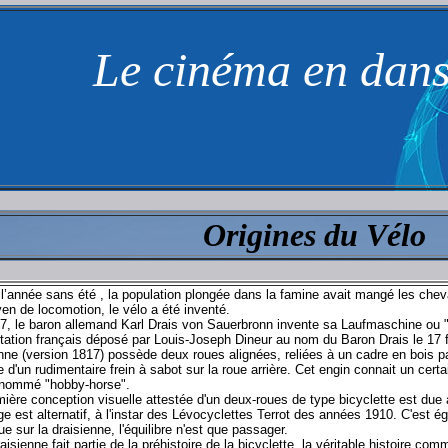
Le cinéma en dan
Origines du Vélo
l’année sans été , la population plongée dans la famine avait mangé les chev
en de locomotion, le vélo a été inventé.
7, le baron allemand Karl Drais von Sauerbronn invente sa Laufmaschine ou "ma
tation français déposé par Louis-Joseph Dineur au nom du Baron Drais le 17 fé
nne (version 1817) possède deux roues alignées, reliées à un cadre en bois pa
 d'un rudimentaire frein à sabot sur la roue arrière. Cet engin connait un ce
a nommé "hobby-horse".
ière conception visuelle attestée d'un deux-roues de type bicyclette est due 
e est alternatif, à l'instar des Lévocyclettes Terrot des années 1910. C'est 
ue sur la draisienne, l'équilibre n'est que passager.
raisienne fait partie de la préhistoire de la bicyclette, la véritable histoir