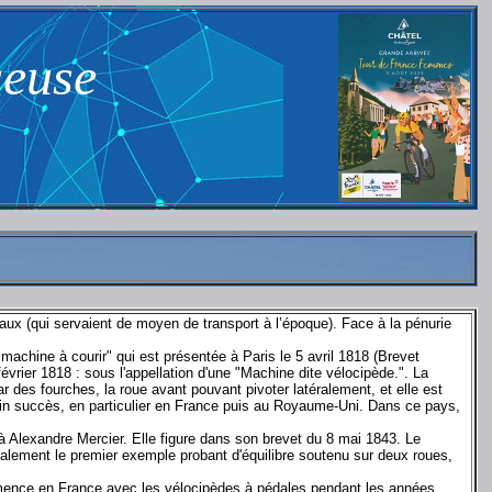
seuse
aux (qui servaient de moyen de transport à l’époque). Face à la pénurie
chine à courir" qui est présentée à Paris le 5 avril 1818 (Brevet
vrier 1818 : sous l'appellation d'une "Machine dite vélocipède.". La
r des fourches, la roue avant pouvant pivoter latéralement, et elle est
rtain succès, en particulier en France puis au Royaume-Uni. Dans ce pays,
à Alexandre Mercier. Elle figure dans son brevet du 8 mai 1843. Le
également le premier exemple probant d'équilibre soutenu sur deux roues,
e commence en France avec les vélocipèdes à pédales pendant les années