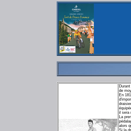
Durant 
de moy
En 181
d'impor
draisie
équipée
il ser
La prem
pédalag
alors q
Si la d