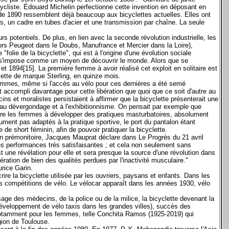
 cycliste. Édouard Michelin perfectionne cette invention en déposant en
de 1890 ressemblent déjà beaucoup aux bicyclettes actuelles. Elles ont
, un cadre en tubes d'acier et une transmission par chaîne. La seule
s potentiels. De plus, en lien avec la seconde révolution industrielle, les
lors Peugeot dans le Doubs, Manufrance et Mercier dans la Loire),
"folie de la bicyclette", qui est à l'origine d'une évolution sociale
ette s'impose comme un moyen de découvrir le monde. Alors que se
t 1894[15]. La première femme à avoir réalisé cet exploit en solitaire est
ette de marque Sterling, en quinze mois.
femmes, même si l'accès au vélo pour ces dernières a été semé
 accompli davantage pour cette libération que quoi que ce soit d'autre au
s et moralistes persistaient à affirmer que la bicyclette présenterait une
au dévergondage et à l'exhibitionnisme. On pensait par exemple que
ire les femmes à développer des pratiques masturbatoires, absolument
ument pas adaptés à la pratique sportive, le port du pantalon étant
e short féminin, afin de pouvoir pratiquer la bicyclette.
 prémonitoire, Jacques Mauprat déclare dans Le Progrès du 21 avril
 des performances très satisfaisantes ; et cela non seulement sans
t une révélation pour elle et sera presque la source d'une révolution dans
ation de bien des qualités perdues par l'inactivité musculaire."
rice Garin.
ire la bicyclette utilisée par les ouvriers, paysans et enfants. Dans les
 compétitions de vélo. Le vélocar apparaît dans les années 1930, vélo
sage des médecins, de la police ou de la milice, la bicyclette devenant la
s, développement de vélo taxis dans les grandes villes), succès des
 notamment pour les femmes, telle Conchita Ramos (1925-2019) qui
gion de Toulouse.