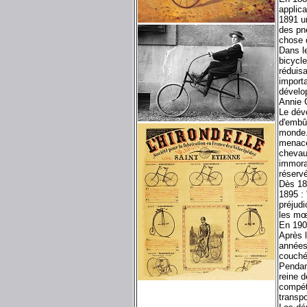
applica
1891 u
des pn
chose 
Dans le
bicycle
réduisa
importa
dévelop
Annie 
Le dév
d'embûc
monde. 
menace
chevau
immoral
réservé
Dès 18
1895 : 
préjudi
les mœu
En 190
Après l
années
couché
Pendant
reine d
compét
transp