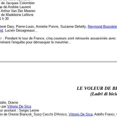
 de Jacques Colombier
e de Andrée Laurent
 Arthur Van Der Meeren
e de Madeleine Lefèvre
1 h 30
ené Dary, Pierre-Louis, Annette Poivre, Suzanne Dehelly,
Raymond Bussière
rd
, Lucien Desagneaux...
é :
Pendant le tour de France, cinq coureurs sont retrouvés assassinés avec u
mènent l'enquête pour démasquer le meurtrier...
LE VOLEUR DE B
(Ladri di bici
talie, Drame
é par
Vittorio De Sica
ur assitant : Sergio Leone
io de Oreste Biancoli, Suso Cecchi D'Amico,
Vittorio De Sica
, Adolfo Franci,