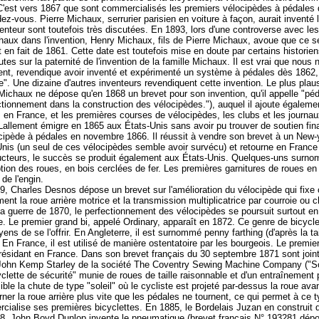
C'est vers 1867 que sont commercialisés les premiers vélocipèdes à pédales 
ez-vous. Pierre Michaux, serrurier parisien en voiture à façon, aurait inventé l
venteur sont toutefois très discutées. En 1893, lors d'une controverse avec les
aux dans l'invention, Henry Michaux, fils de Pierre Michaux, avoue que ce sera
t en fait de 1861. Cette date est toutefois mise en doute par certains histor
tes sur la paternité de l'invention de la famille Michaux. Il est vrai que nous
ent, revendique avoir inventé et expérimenté un système à pédales dès 1862, 
e". Une dizaine d'autres inventeurs revendiquent cette invention. Le plus pl
Michaux ne dépose qu'en 1868 un brevet pour son invention, qu'il appelle "pédi
tionnement dans la construction des vélocipèdes."), auquel il ajoute égaleme
 en France, et les premières courses de vélocipèdes, les clubs et les journau
Lallement émigre en 1865 aux États-Unis sans avoir pu trouver de soutien fin
cipède à pédales en novembre 1866. Il réussit à vendre son brevet à un New-y
nis (un seul de ces vélocipèdes semble avoir survécu) et retourne en France 
ucteurs, le succès se produit également aux États-Unis. Quelques-uns surno
tion des roues, en bois cerclées de fer. Les premières garnitures de roues e
 de l'engin.
9, Charles Desnos dépose un brevet sur l'amélioration du vélocipède qui fixe 
nt la roue arrière motrice et la transmission multiplicatrice par courroie ou c
a guerre de 1870, le perfectionnement des vélocipèdes se poursuit surtout en A
. Le premier grand bi, appelé Ordinary, apparaît en 1872. Ce genre de bicycle
ens de se l'offrir. En Angleterre, il est surnommé penny farthing (d'après la 
 En France, il est utilisé de manière ostentatoire par les bourgeois. Le premi
n résidant en France. Dans son brevet français du 30 septembre 1871 sont jo
John Kemp Starley de la société The Coventry Sewing Machine Company ("Soc
yclette de sécurité" munie de roues de taille raisonnable et d'un entraînement p
ble la chute de type "soleil" où le cycliste est projeté par-dessus la roue avant
urner la roue arrière plus vite que les pédales ne tournent, ce qui permet à c
cialise ses premières bicyclettes. En 1885, le Bordelais Juzan en construit
8, John Boyd Dunlop invente le pneumatique (brevet français N° 193281 dépos