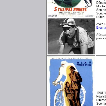
Décors
Montag
Son de
Script
Durée 
Avec R
Brocha
Résum
police 
1948, I
Réalis
Directe
Scénar