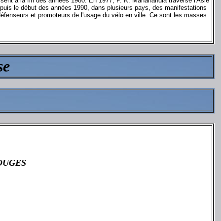
ssent à la fin des années 1980. En 1977, P. K. Mahanandia traverse l'Asie
Depuis le début des années 1990, dans plusieurs pays, des manifestations
défenseurs et promoteurs de l'usage du vélo en ville. Ce sont les masses
se
ROUGES