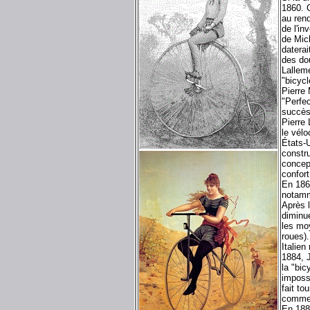
1860. 
au rend
de l'in
de Mich
daterai
des dou
Lallem
"bicycl
Pierre 
"Perfec
succès
Pierre 
le vélo
États-U
constr
concep
confort
En 186
notamme
Après l
diminue
les moy
roues).
Italie
1884, 
la "bic
impossi
fait to
commer
En 188