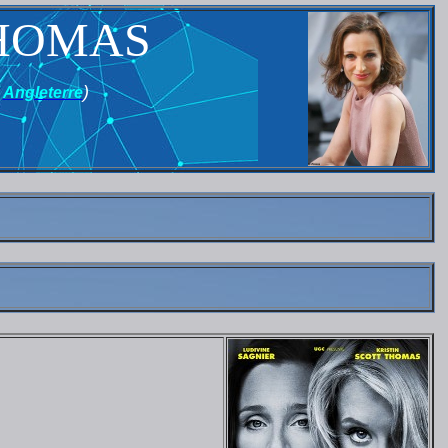
THOMAS
,
)
Angleterre