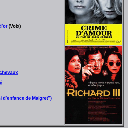
d'or
(Voix)
s chevaux
té
 d'enfance de Maigret")