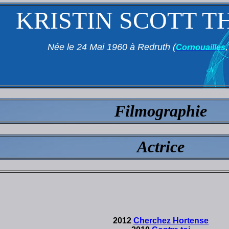
KRISTIN SCOTT 
Née le 24 Mai 1960 à Redruth (
Cornouailles
Filmographie
Actrice
2012
Cherchez Hortense