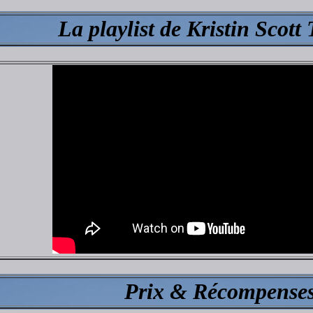
La playlist de Kristin Scot
Prix & Récompense