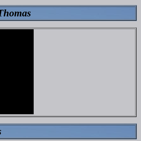
t Thomas
s