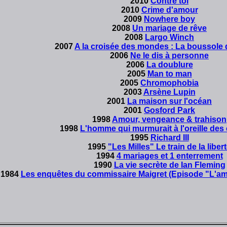
2010
Contre toi
2010
Crime d'amour
2009
Nowhere boy
2008
Un mariage de rêve
2008
Largo Winch
2007
A la croisée des mondes : La boussole 
2006
Ne le dis à personne
2006
La doublure
2005
Man to man
2005
Chromophobia
2003
Arsène Lupin
2001
La maison sur l'océan
2001
Gosford Park
1998
Amour, vengeance & trahison
1998
L'homme qui murmurait à l'oreille de
1995
Richard III
1995
"Les Milles" Le train de la liber
1994
4 mariages et 1 enterrement
1990
La vie secrète de Ian Fleming
1984
Les enquêtes du commissaire Maigret (Episode "L'ami