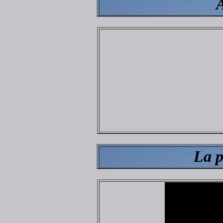
A
La p