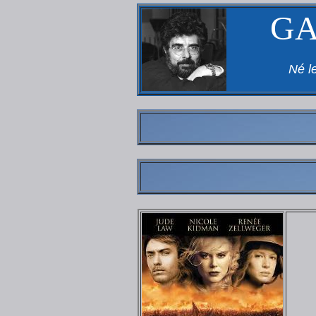
GA
Né l