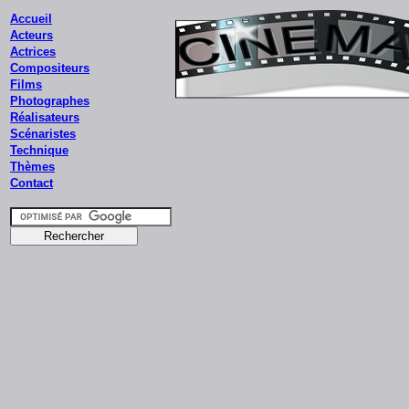
Accueil
Acteurs
Actrices
Compositeurs
Films
Photographes
Réalisateurs
Scénaristes
Technique
Thèmes
Contact