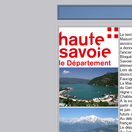
Le terr
Maison 
associ
a donné
l'ancie
Bloqué 
Savoie,
élément
Lors de
district
Faucig
La Mai
du Gen
règne d
Chabla
À la su
partir 
et juin
futurs
Au débu
françai
Le dép
Au 1er 