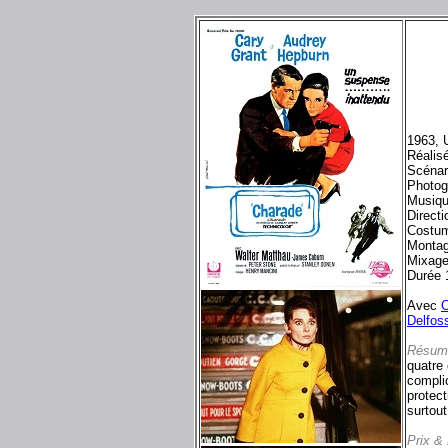
1963, 
Réalis
Scénar
Photog
Musiqu
Directi
Costum
Montag
Mixage
Durée 
Avec
C
Delfos
Résum
quatre
complic
protect
surtout
Prix &