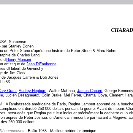
CHARA
USA, Suspense
é par Stanley Donen
io de Peter Stone d'après une histoire de Peter Stone & Marc Behm
raphie de Charles Lang
e d'
Henry Mancini
on artistique de
Jean D'Eaubonne
es d'Hubert de Givenchy
e de Jim Clark
 de Jacques Carrère & Bob Jones
1 h 53
ary Grant
,
Audrey Hepburn
, Walter Matthau,
James Coburn
, George Kennedy
se
, Lucien Desagneaux, Colin Drake, Mel Ferrer, Chantal Goya, Clément Hara
é :
A l'ambassade américaine de Paris, Regina Lambert apprend de la bouche
 complices ont dérobé 250 000 dollars pendant la guerre. Avant de mourir, Cha
es, persuadés que Regina peut leur indiquer précisément la cachette du butin
ion auprès de Peter Joshua, un Américain rencontré par hasard à Megève, aux spo
 des 250 000 dollars...
 Récompenses :
Bafta 1965 : Meilleur actrice britannique.