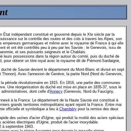
nt
'un État indépendant constitué et gouverné depuis le XIe siècle par la
uissance sur le contrôle des routes et des cols à travers les Alpes, son
les empereurs germaniques et même avec le royaume de France à qui elle
ment et ont été contrôlés peu à peu par les Savoie : le Genevois, issu de
baronnie, et ses puissants seigneurs et le Chablais.
ifié leurs possessions dans la région autour du comté, puis du duché de
ord, pour obtenir un titre royal avec le royaume dit de Piémont-Sardaigne,
 Le duché de Savoie devient le département du Mont-Blanc et divisé en sept
t Thonon). Avec l'annexion de Genève, la partie Nord (Nord du Genevois,
 la période révolutionnaire en 1815. En 1816, une partie des communes
ève. Une réorganisation du duché est mise en place en 1835-37, sous le
administratives, dont celle d'
Annecy
(Genevois, Nord du Faucigny,
 annexé à la France. Le département de la Haute Savoie est constitué à
rniers grands territoires métropolitains ayant rejoint la France. Entre mai
onie officielle et symbolique a lieu à
Chambéry
pour la remise des deux
rapide des usines d'acier d'Ugine, qui produit la moitié des aciers spéciaux
 aciéries électriques d'Ugine, produit de l'acier inoxydable.
42 à septembre 1943.
sionne avec la région Auvergne pour devenir la nouvelle région