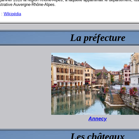
strative Auvergne-Rhône-Alpes.
 :
Wikipédia
La préfecture
Annecy
Les châteaux