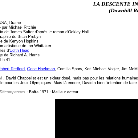
LA DESCENTE I
(Downhill R
USA, Drame
 par Michael Ritchie
io de James Salter d'après le roman d'Oakley Hall
raphie de Brian Probyn
e de Kenyon Hopkins
on artistique de Ian Whittaker
es d'
Edith Head
e de Richard A. Harris
1 h 41
obert Redford
,
Gene Hackman
, Camilla Sparv, Karl Michael Vogler, Jim McM
é :
David Chappellet est un skieur doué, mais pas pour les relations humaines
le pour les Jeux Olympiques. Mais là encore, David a bien l'intention de faire 
 Récompenses :
Bafta 1971 : Meilleur acteur.