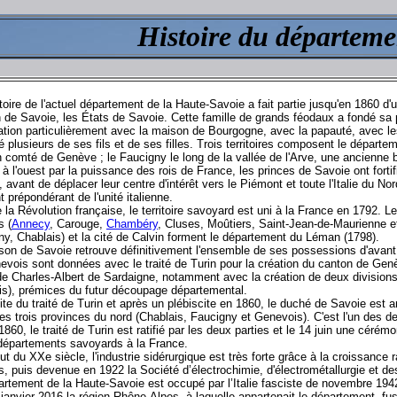
Histoire du départeme
itoire de l'actuel département de la Haute-Savoie a fait partie jusqu'en 1860 d
de Savoie, les États de Savoie. Cette famille de grands féodaux a fondé sa p
ation particulièrement avec la maison de Bourgogne, avec la papauté, avec 
 plusieurs de ses fils et de ses filles. Trois territoires composent le départe
n comté de Genève ; le Faucigny le long de la vallée de l'Arve, une ancienne 
à l'ouest par la puissance des rois de France, les princes de Savoie ont fort
 avant de déplacer leur centre d'intérêt vers le Piémont et toute l'Italie du N
 prépondérant de l'unité italienne.
 la Révolution française, le territoire savoyard est uni à la France en 1792.
s (
Annecy
, Carouge,
Chambéry
, Cluses, Moûtiers, Saint-Jean-de-Maurienne e
ny, Chablais) et la cité de Calvin forment le département du Léman (1798).
son de Savoie retrouve définitivement l'ensemble de ses possessions d'avant
evois sont données avec le traité de Turin pour la création du canton de Gen
e Charles-Albert de Sardaigne, notamment avec la création de deux divisions 
is), prémices du futur découpage départemental.
ite du traité de Turin et après un plébiscite en 1860, le duché de Savoie est
des trois provinces du nord (Chablais, Faucigny et Genevois). C'est l'un des de
 1860, le traité de Turin est ratifié par les deux parties et le 14 juin une cérém
 départements savoyards à la France.
t du XXe siècle, l'industrie sidérurgique est très forte grâce à la croissance 
s, puis devenue en 1922 la Société d’électrochimie, d'électrométallurgie et des
artement de la Haute-Savoie est occupé par l’Italie fasciste de novembre 19
janvier 2016 la région Rhône-Alpes, à laquelle appartenait le département, fu