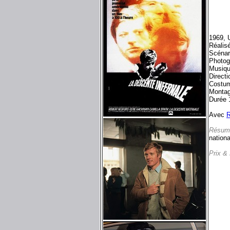
1969, 
Réalisé
Scénar
Photog
Musiqu
Directi
Costum
Montag
Durée 
Avec
R
Résum
nationa
Prix &