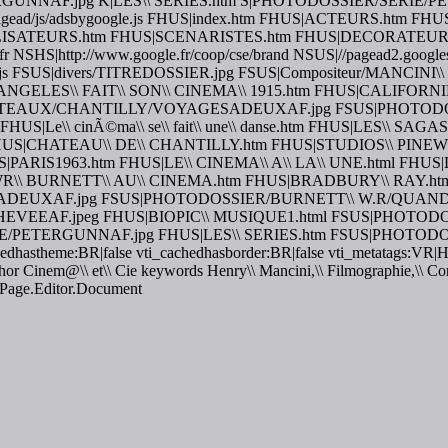
ERGUNNAF.jpg K|LES\\ SERIES.htm S|PHOTODOSSIER/SERIE/
.com/pagead/js/adsbygoogle.js FHUS|index.htm FHUS|ACTEURS.h
SATEURS.htm FHUS|SCENARISTES.htm FHUS|DECORATEURS.
r NSHS|http://www.google.fr/coop/cse/brand NSUS|//pagead2.googles
google.js FSUS|divers/TITREDOSSIER.jpg FSUS|Compositeur/MAN
NGELES\\ FAIT\\ SON\\ CINEMA\\ 1915.htm FHUS|CALIFORNIE
CHATEAUX/CHANTILLY/VOYAGESADEUXAF.jpg FSUS|PHOTO
|Le\\ cinÃ©ma\\ se\\ fait\\ une\\ danse.htm FHUS|LES\\ SA
HUS|CHATEAU\\ DE\\ CHANTILLY.htm FHUS|STUDIOS\\ PINEWOOD
PARIS1963.htm FHUS|LE\\ CINEMA\\ A\\ LA\\ UNE.html FHUS|L
WR\\ BURNETT\\ AU\\ CINEMA.htm FHUS|BRADBURY\\ RAY.htm 
XAF.jpg FSUS|PHOTODOSSIER/BURNETT\\ W.R/QUANDLAP
VEEAF.jpeg FHUS|BIOPIC\\ MUSIQUE1.html FSUS|PHOTOD
IE/PETERGUNNAF.jpg FHUS|LES\\ SERIES.htm FSUS|PHOTO
achedhastheme:BR|false vti_cachedhasborder:BR|false vti_metatags:
 Cinem@\\ et\\ Cie keywords Henry\\ Mancini,\\ Filmographie,\\ Compo
tPage.Editor.Document