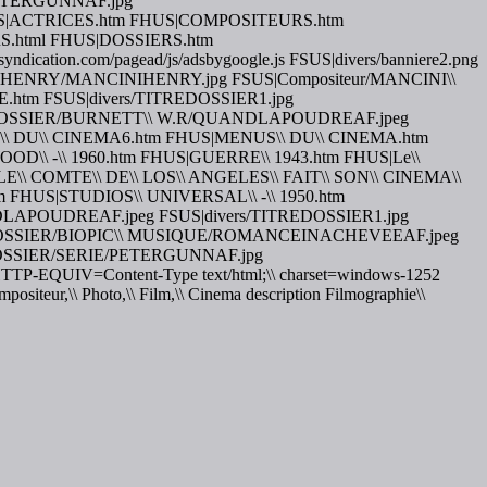
PETERGUNNAF.jpg
tm FHUS|ACTRICES.htm FHUS|COMPOSITEURS.htm
html FHUS|DOSSIERS.htm
yndication.com/pagead/js/adsbygoogle.js FSUS|divers/banniere2.png
CINI\\ HENRY/MANCINIHENRY.jpg FSUS|Compositeur/MANCINI\\
.htm FSUS|divers/TITREDOSSIER1.jpg
DOSSIER/BURNETT\\ W.R/QUANDLAPOUDREAF.jpeg
GAS\\ DU\\ CINEMA6.htm FHUS|MENUS\\ DU\\ CINEMA.htm
\\ -\\ 1960.htm FHUS|GUERRE\\ 1943.htm FHUS|Le\\
E\\ COMTE\\ DE\\ LOS\\ ANGELES\\ FAIT\\ SON\\ CINEMA\\
FHUS|STUDIOS\\ UNIVERSAL\\ -\\ 1950.htm
OUDREAF.jpeg FSUS|divers/TITREDOSSIER1.jpg
OSSIER/BIOPIC\\ MUSIQUE/ROMANCEINACHEVEEAF.jpeg
DOSSIER/SERIE/PETERGUNNAF.jpg
VR|HTTP-EQUIV=Content-Type text/html;\\ charset=windows-1252
siteur,\\ Photo,\\ Film,\\ Cinema description Filmographie\\