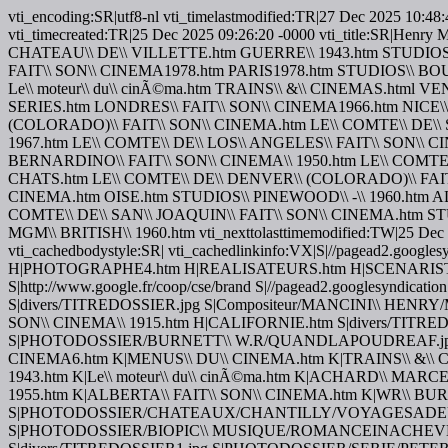
vti_encoding:SR|utf8-nl vti_timelastmodified:TR|27 Dec 2025 10
vti_timecreated:TR|25 Dec 2025 09:26:20 -0000 vti_title:SR|
CHATEAU\\ DE\\ VILLETTE.htm GUERRE\\ 1943.htm STUDIOS
FAIT\\ SON\\ CINEMA1978.htm PARIS1978.htm STUDIOS\\ 
Le\\ moteur\\ du\\ cinÃ©ma.htm TRAINS\\ &\\ CINEMAS.html VE
SERIES.htm LONDRES\\ FAIT\\ SON\\ CINEMA1966.htm NICE\\
(COLORADO)\\ FAIT\\ SON\\ CINEMA.htm LE\\ COMTE\\ DE\\ 
1967.htm LE\\ COMTE\\ DE\\ LOS\\ ANGELES\\ FAIT\\ SON\\ C
BERNARDINO\\ FAIT\\ SON\\ CINEMA\\ 1950.htm LE\\ COMT
CHATS.htm LE\\ COMTE\\ DE\\ DENVER\\ (COLORADO)\\ FAIT\
CINEMA.htm OISE.htm STUDIOS\\ PINEWOOD\\ -\\ 1960.htm AL
COMTE\\ DE\\ SAN\\ JOAQUIN\\ FAIT\\ SON\\ CINEMA.htm S
MGM\\ BRITISH\\ 1960.htm vti_nexttolasttimemodified:TW|25 Dec 20
vti_cachedbodystyle:SR| vti_cachedlinkinfo:VX|S|//pagead2.g
H|PHOTOGRAPHE4.htm H|REALISATEURS.htm H|SCENARISTES.htm
S|http://www.google.fr/coop/cse/brand S|//pagead2.googlesyndication
S|divers/TITREDOSSIER.jpg S|Compositeur/MANCINI\\ HENR
SON\\ CINEMA\\ 1915.htm H|CALIFORNIE.htm S|divers/T
S|PHOTODOSSIER/BURNETT\\ W.R/QUANDLAPOUDREAF.jpeg K|CHA
CINEMA6.htm K|MENUS\\ DU\\ CINEMA.htm K|TRAINS\\ &\\ C
1943.htm K|Le\\ moteur\\ du\\ cinÃ©ma.htm K|ACHARD\\ MARC
1955.htm K|ALBERTA\\ FAIT\\ SON\\ CINEMA.htm K|WR\\ BU
S|PHOTODOSSIER/CHATEAUX/CHANTILLY/VOYAGESADEUXAF
S|PHOTODOSSIER/BIOPIC\\ MUSIQUE/ROMANCEINACHEVEEA