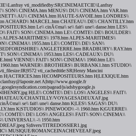
AETCIE\\Lanfray vti_modifiedby:SR|CINEMAETCIE\\Lanfray
\ FAIT\\ SON\\ CINEMA.htm MENUS\\ DU\\ CINEMA.htm VAR.htm
BURNETT\\ AU\\ CINEMA.htm HAUTE-SAVOIE.htm LONDRES\\
.htm ACHARD\\ MARCEL.htm CHATEAU\\ DE\\ CHANTILLY.htm
TEURS.htm Le\\ cinÃ©ma\\ se\\ fait\\ une\\ danse.htm LES\\
O\\ FAIT\\ SON\\ CINEMA.htm LE\\ COMTE\\ DE\\ BOULDER\\
htm ALPES-MARITIMES\\ 1978.htm ALPES-MARITIMES\\
ON\\ CINEMA\\ 1955.htm LE\\ COMTE\\ DE\\ SAN\\
.htm BEDFORDSHIRE\\ ANGLETERRE.htm BRADBURY\\ RAY.htm
T\\ SON\\ CINEMA\\ 1953.htm LES\\ CADEAUX\\ DU\\
html VIENNE\\ FAIT\\ SON\\ CINEMA\\ 1960.htm LE\\
-\\ 1960.htm WARNER\\ BROTHERS\\ BURBANK1.htm STUDIO\\
_filesize:IR|9572 vti_cachedtitle:SR|Henry Mancini
CTEURS.htm H|ACTRICES.htm H|COMPOSITEURS.htm H|LEXIQUE.htm
ay@laposte.net A|http://www.google.fr
2.googlesyndication.com/pagead/js/adsbygoogle.js
HENRY.jpg H|LE\\ COMTE\\ DE\\ LOS\\ ANGELES\\ FAIT\\
SSIER/CHATEAUX/CHANTILLY/VOYAGESADEUXAF.jpg
 se\\ fait\\ une\\ danse.htm K|LES\\ SAGAS\\ DU\\
Y.htm K|STUDIOS\\ PINEWOOD\\ -\\ 1960.htm K|GUERRE\\
LE\\ COMTE\\ DE\\ LOS\\ ANGELES\\ FAIT\\ SON\\ CINEMA\\
 UNIVERSAL\\ -\\ 1950.htm
.jpeg S|divers/TITREDOSSIER1.jpg
OPIC\\ MUSIQUE/ROMANCEINACHEVEEAF.jpeg