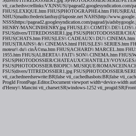
S|divers/TITREDOSSIER1.jpg S|PHOTODOSSIER/SERIE/PET
vti_cachedsvcrellinks:VX|NSUS|//pagead2.googlesyndication
FHUS|LEXIQUE.htm FHUS|PHOTOGRAPHE4.htm FHUS|REALI
NHUS|mailto:fredericlanfray@laposte.net NAHS|http://www.google.f
NSSS|https://pagead2.googlesyndication.com/pagead/js/adsby
HENRY/MANCINIHENRY.jpg FHUS|LE\\ COMTE\\ DE\\ LOS\\ A
FSUS|divers/TITREDOSSIER1.jpg FSUS|PHOTODOSSIER/
FHUS|CHATS.htm FHUS|LES\\ CADEAUX\\ DU\\ CINEMA.htm FHUS
FHUS|TRAINS\\ &\\ CINEMAS.html FHUS|LES\\ SERIES.htm F
moteur\\ du\\ cinÃ©ma.htm FHUS|ACHARD\\ MARCEL.htm FHUS|
1955.htm FHUS|ALBERTA\\ FAIT\\ SON\\ CINEMA.htm FHUS|
FSUS|PHOTODOSSIER/CHATEAUX/CHANTILLY/VOYAGESADEU
FSUS|PHOTODOSSIER/BIOPIC\\ MUSIQUE/ROMANCEINACHE
FSUS|divers/TITREDOSSIER1.jpg FSUS|PHOTODOSSIER/SER
vti_cachedneedsrewrite:BR|false vti_cachedhasbots:BR|false vti_c
ProgId FrontPage.Editor.Document viewport width=device-width author
d'Henry\\ Mancini vti_charset:SR|windows-1252 vti_progid:SR|Fron