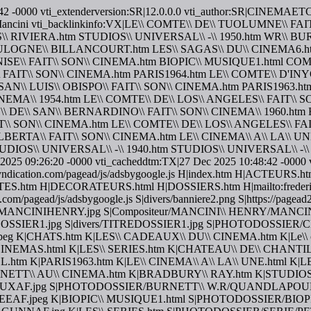
:48:42 -0000 vti_extenderversion:SR|12.0.0.0 vti_author:SR|CINEM
Henry Mancini vti_backlinkinfo:VX|LE\\ COMTE\\ DE\\ TUOLUMNE\
\\ RIVIERA.htm STUDIOS\\ UNIVERSAL\\ -\\ 1950.htm WR\\ 
BOULOGNE\\ BILLANCOURT.htm LES\\ SAGAS\\ DU\\ CINEMA6
NISE\\ FAIT\\ SON\\ CINEMA.htm BIOPIC\\ MUSIQUE1.html COMPOSI
 FAIT\\ SON\\ CINEMA.htm PARIS1964.htm LE\\ COMTE\\ D'INY
SAN\\ LUIS\\ OBISPO\\ FAIT\\ SON\\ CINEMA.htm PARIS1963.
INEMA\\ 1954.htm LE\\ COMTE\\ DE\\ LOS\\ ANGELES\\ FAIT\\ S
E\\ DE\\ SAN\\ BERNARDINO\\ FAIT\\ SON\\ CINEMA\\ 1960
\ SON\\ CINEMA.htm LE\\ COMTE\\ DE\\ LOS\\ ANGELES\\ FAI
BERTA\\ FAIT\\ SON\\ CINEMA.htm LE\\ CINEMA\\ A\\ LA\\ UNE.
TUDIOS\\ UNIVERSAL\\ -\\ 1940.htm STUDIOS\\ UNIVERSAL\\ 
25 09:26:20 -0000 vti_cacheddtm:TX|27 Dec 2025 10:48:42 -0000 vti
ooglesyndication.com/pagead/js/adsbygoogle.js H|index.htm H|A
 H|DECORATEURS.html H|DOSSIERS.htm H|mailto:fredericlanfr
.com/pagead/js/adsbygoogle.js S|divers/banniere2.png S|https://pagead
Y/MANCINIHENRY.jpg S|Compositeur/MANCINI\\ HENRY/MANCINI
ITREDOSSIER1.jpg S|divers/TITREDOSSIER1.jpg S|PHOTODO
TS.htm K|LES\\ CADEAUX\\ DU\\ CINEMA.htm K|Le\\ cinÃ©ma\\
INEMAS.html K|LES\\ SERIES.htm K|CHATEAU\\ DE\\ CHANTILL
EL.htm K|PARIS1963.htm K|LE\\ CINEMA\\ A\\ LA\\ UNE.html K|
RNETT\\ AU\\ CINEMA.htm K|BRADBURY\\ RAY.htm K|STUDIOS\\
.jpg S|PHOTODOSSIER/BURNETT\\ W.R/QUANDLAPOUDREAF
F.jpeg K|BIOPIC\\ MUSIQUE1.html S|PHOTODOSSIER/BI