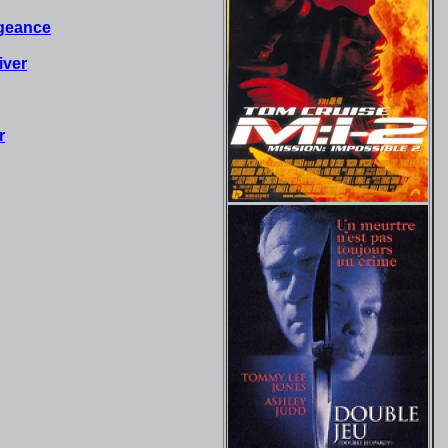
ngeance
iver
r