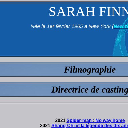
SARAH FIN
Née le 1er février 1965 à New York (
New Y
Filmographie
Directrice de castin
2021
Spider-man : No way home
2021
Shang-Chi et la légende des dix a