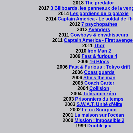
2018
The predator
2017
3 Billboards, les panneaux de la ve
2014
Les gardiens de la galaxie
2014
Captain America - Le soldat de l'h
2012
7 psychopathes
2012
Avengers
2011
Cowboys & envahisseurs
2011
Captain America - First avenge
2011
Thor
2010
Iron Man 2
2009
Fast & furious 4
2006
16 Blocs
2006
Fast & Furious : Tokyo drift
2006
Coast guards
2006
She's the man
2005
Coach Carter
2004
Collision
2004
Tolérance zéro
2003
Prisonniers du temps
2003
S.W.A.T. Unité d'élite
2002
Le roi Scorpion
2001
La maison sur l'océan
2000
Mission : Impossible 2
1999
Double jeu