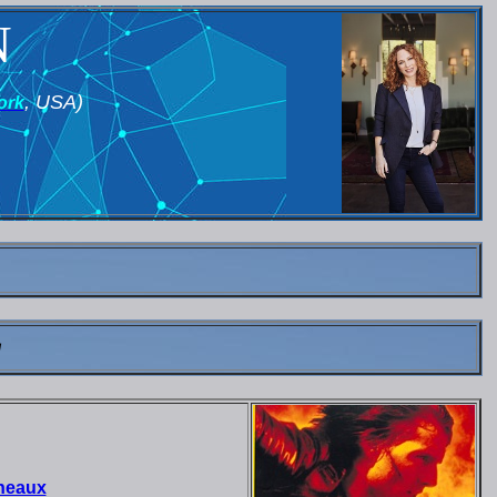
N
, USA)
ork
g
nneaux