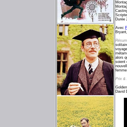
Montag
Montag
Castin
Script
Durée 
Avec
P
Bryant
Résum
solitai
voyage 
métamor
alors q
soient 
nouvel
femme 
Prix &
Golden
David D