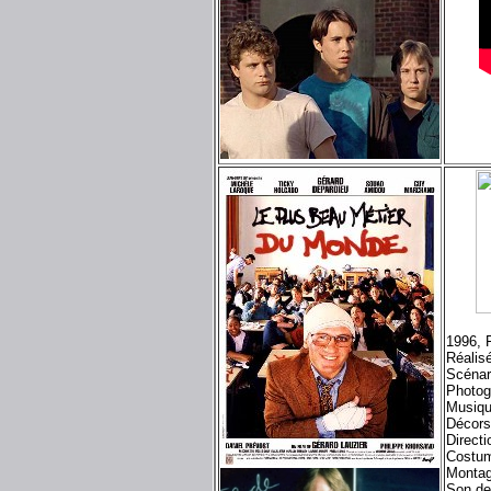
1996, 
Réalis
Scénar
Photog
Musiq
Décors
Directi
Costum
Montag
Son de