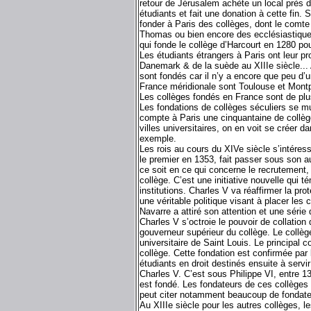
retour de Jérusalem achète un local près 
étudiants et fait une donation à cette fin. 
fonder à Paris des collèges, dont le comte
Thomas ou bien encore des ecclésiastique
qui fonde le collège d’Harcourt en 1280 po
Les étudiants étrangers à Paris ont leur pr
Danemark & de la suède au XIIIe siècle... A
sont fondés car il n’y a encore que peu d’
France méridionale sont Toulouse et Montpe
Les collèges fondés en France sont de pl
Les fondations de collèges séculiers se mul
compte à Paris une cinquantaine de collèg
villes universitaires, on en voit se créer 
exemple.
Les rois au cours du XIVe siècle s’intéress
le premier en 1353, fait passer sous son au
ce soit en ce qui concerne le recrutement, 
collège. C’est une initiative nouvelle qui t
institutions. Charles V va réaffirmer la pro
une véritable politique visant à placer les 
Navarre a attiré son attention et une séri
Charles V s’octroie le pouvoir de collation
gouverneur supérieur du collège. Le collèg
universitaire de Saint Louis. Le principal
collège. Cette fondation est confirmée par 
étudiants en droit destinés ensuite à servir 
Charles V. C’est sous Philippe VI, entre 1
est fondé. Les fondateurs de ces collèges 
peut citer notamment beaucoup de fondateu
Au XIIIe siècle pour les autres collèges, 