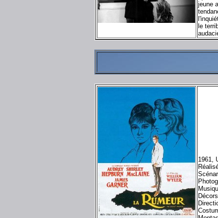
jeune a
tendanc
l'inqu
le terr
audacie
1961, 
Réalis
Scénar
Photog
Musiqu
Décors
Directi
Costum
Monta