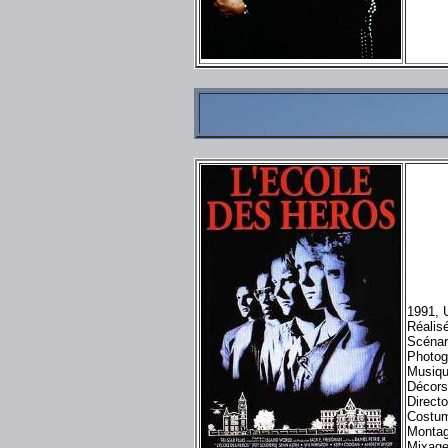
1991, U
Réalisé
Scénar
Photog
Musiqu
Décors
Direct
Costum
Montag
Mixage