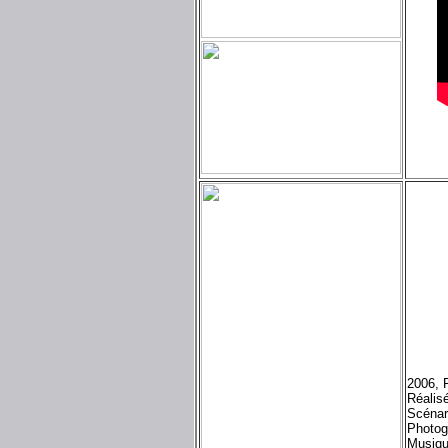
2006, 
Réalis
Scénar
Photog
Musiqu