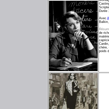
Castin
Script
Durée 
Avec
A
Balkin,
Résum
de rich
matéri
capric
Cardin,
chère, 
poids d