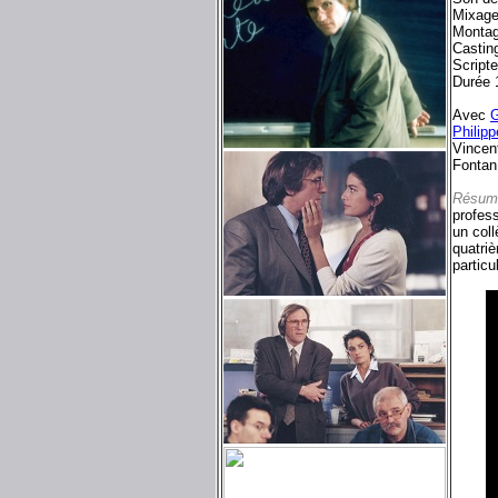
Mixage
Montag
Castin
Script
Durée 
Avec
G
Philip
Vincen
Fontan.
Résum
profess
un coll
quatriè
particu