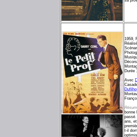
sa prov
1959, 
Réalis
Scénar
Photog
Musiqu
Décor
Montag
Durée 
Avec
D
Casad
Dufilho
Montav
Franço
Résum
bonne 
passé. 
ans, et
premiè
t-il do
optimi