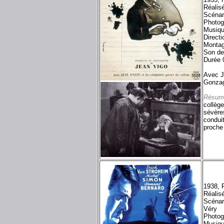
Réalis
Scénar
Photog
Musiqu
Directi
Montag
Son de
Durée 
Avec J
Gonzagu
Résum
collège
sévères
conduit
proche 
1938, 
Réalis
Scénar
Véry
Photog
Musiqu