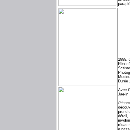
paraplé
1999, 
Réalis
Scénar
Photog
Musiqu
Durée 
Avec G
Jae-in 
Résum
découv
prend c
détail,
involon
rédactr
à passe