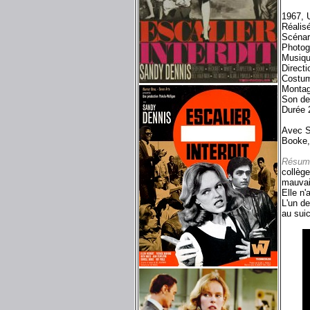
1967, 
Réalis
Scénar
Photog
Musiqu
Directi
Costum
Montag
Son de
Durée 
Avec S
Booke,
Résum
collège
mauvai
Elle n'
L'un de
au sui