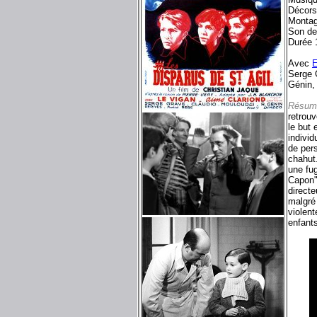
Décors
Montag
Son de
Durée 
Avec
E
Serge 
Génin
Résum
retrouv
le but 
individ
de per
chahut.
une fug
Capon"
directe
malgré
violen
enfant