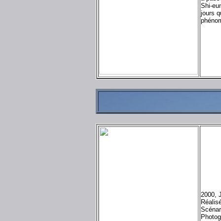
Shi-eun
jours q
phénom
2000, 
Réalis
Scénar
Photog