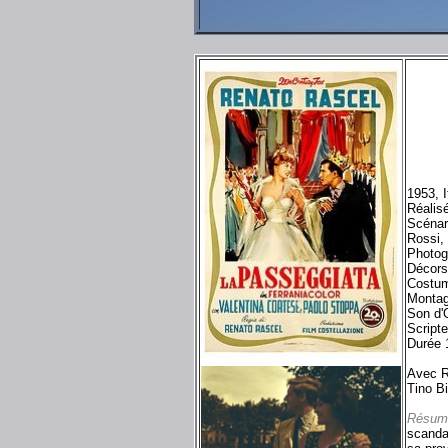
1953, 
Réalis
Scénar
Rossi,
Photog
Décors
Costum
Montag
Son d'
Script
Durée 
Avec R
Tino Bi
Résum
scandal