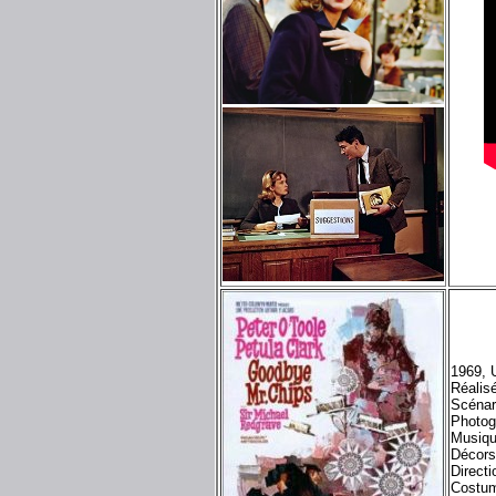
1969, 
Réalis
Scénar
Photog
Musiqu
Décor
Directi
Costu