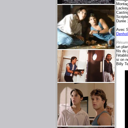
Montag
Lackey
Castin
Script
Durée 
Avec S
Denhol
Résum
un plan
fils du
l'établ
si on n
Billy T