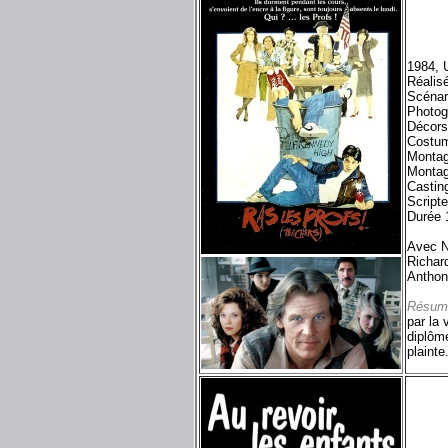
1984, 
Réalisé
Scénar
Photog
Décors
Costum
Monta
Montag
Castin
Script
Durée 
Avec N
Richar
Anthon
Résum
par la 
diplômé
plainte