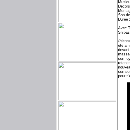
Musiq
Décors
Montag
Son de
Durée 
Avec T
Shibas
Résum
été am
devant 
massacr
son fo
retenti
nouvea
son sor
pour s'