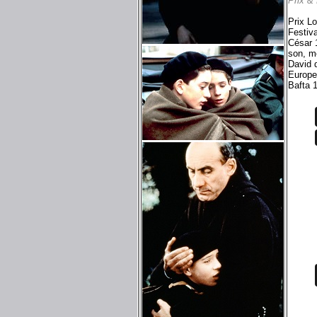
Prix &
Prix L
Festiva
César 1
son, m
David d
Europe
Bafta 1