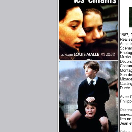
1987, 
Réalis
Assista
Scénar
Photog
Musiqu
Décors
Costum
Montag
Son de
Mixage
Casting
Durée 
Avec G
Philip
Résum
nouvea
lien ne
Jean et