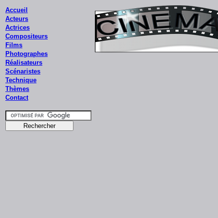
Accueil
Acteurs
Actrices
Compositeurs
Films
Photographes
Réalisateurs
Scénaristes
Technique
Thèmes
Contact