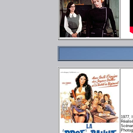
1977, I
Réalis
Scénar
Photogr