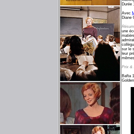
Durée 
Avec
M
Diane 
Résum
une éco
matière
admira
collègu
sur le 
leur pr
mêmes
Prix &
Bafta 1
Golden