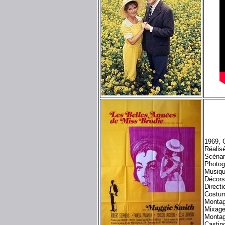
1969, 
Réalis
Scénari
Photog
Musiq
Décors
Directi
Costum
Monta
Mixage
Montag
Castin