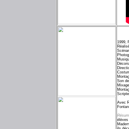
1999, 
Réalis
Scénari
Photog
Musiq
Décors
Directi
Costum
Montag
Son de
Mixage
Montag
Script
Avec R
Fontane
Résum
élèves 
Mademoi
ils déc