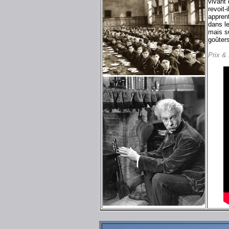
vivant 
revoit-
appren
dans l
mais s
goûters
Prix &