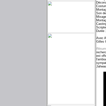
Décors
Costum
Montag
Son de 
Mixage
Montag
Castin
Script
Durée 
Avec A
Gilles
Résum
recherc
est off
l'ambia
sympath
Jahwad 