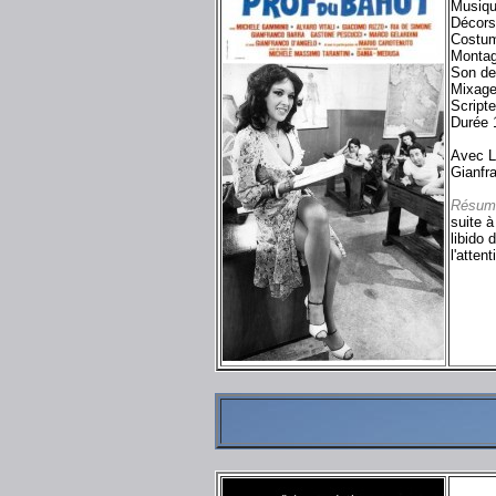
Musiqu
Décors
Costum
Montag
Son de
Mixage
Script
Durée 
Avec L
Gianfr
Résum
suite à
libido 
l'atten