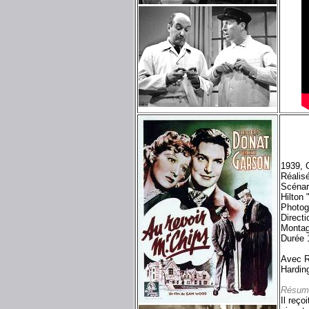
1939, 
Réalis
Scénar
Hilton
Photog
Directi
Montag
Durée 
Avec R
Hardin
Résum
Il reço