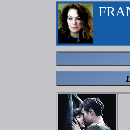
FRA
D