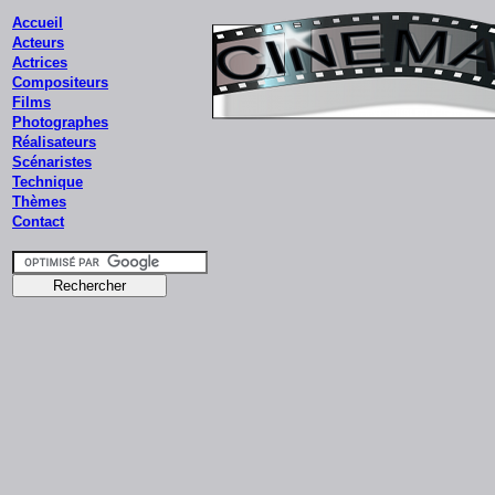
Accueil
Acteurs
Actrices
Compositeurs
Films
Photographes
Réalisateurs
Scénaristes
Technique
Thèmes
Contact