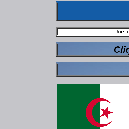
Une ru
Cli