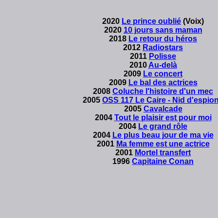
2020
Le prince oublié
(Voix)
2020
10 jours sans maman
2018
Le retour du héros
2012
Radiostars
2011
Polisse
2010
Au-delà
2009
Le concert
2009
Le bal des actrices
2008
Coluche l'histoire d'un mec
2005
OSS 117 Le Caire - Nid d'espio
2005
Cavalcade
2004
Tout le plaisir est pour moi
2004
Le grand rôle
2004
Le plus beau jour de ma vie
2001
Ma femme est une actrice
2001
Mortel transfert
1996
Capitaine Conan