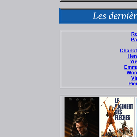
Les dernièr
Ro
Pa
Charlo
Hen
Yu
Emma
Woo
Vi
Pie