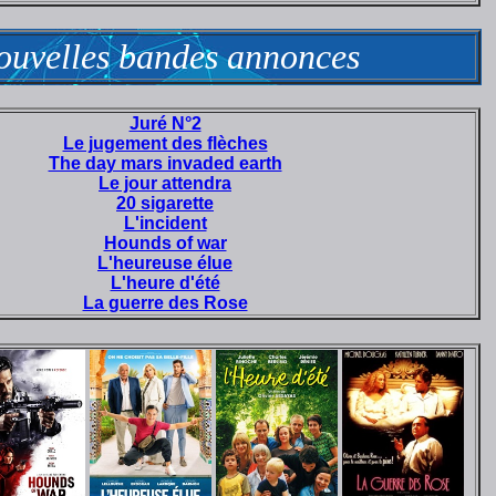
ouvelles bandes annonces
Juré N°2
Le jugement des flèches
The day mars invaded earth
Le jour attendra
20 sigarette
L'incident
Hounds of war
L'heureuse élue
L'heure d'été
La guerre des Rose