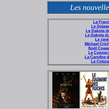
Les nouvelle
La Franc
Le Delawa
Le Dakota d
Le Dakota du
Le cin
Michael Cric
Noël Cowar
Le Connect
La Caroline 
Le Colora