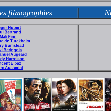
es filmographies
N
ger Hubert
ul Bertrand
Mali Finn
tte de Turckheim
ry Bumstead
yi Beringola
nuel Augeard
dy Harrelson
ncent Elbaz
rre Aussedat