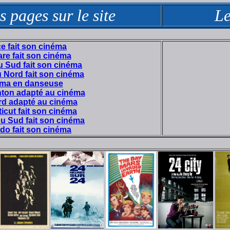
s pages sur le site
Le
e fait son cinéma
re fait son cinéma
u Sud fait son cinéma
 Nord fait son cinéma
éma en danseuse
hton adapté au cinéma
d adapté au cinéma
icut fait son cinéma
du Sud fait son cinéma
do fait son cinéma