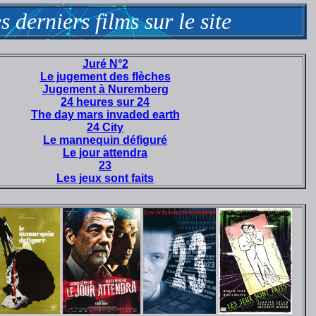
s derniers films sur le site
Juré N°2
Le jugement des flèches
Jugement à Nuremberg
24 heures sur 24
The day mars invaded earth
24 City
Le mannequin défiguré
Le jour attendra
23
Les jeux sont faits