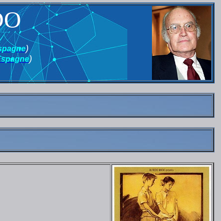
DO
)
spagne
)
Espagne