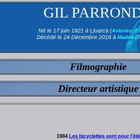
GIL PARRON
Né le 17 juin 1921 à Ḷḷuarca (
,
Asturies
E
Décédé le 24 Décembre 2016 à
(
Madrid
Filmographie
Directeur artistique
1984
Les bicyclettes sont pour l'été