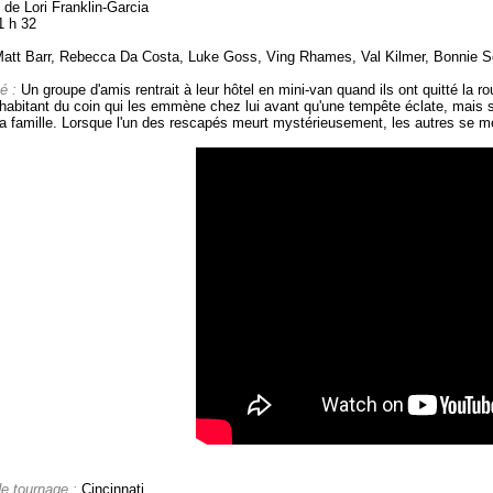
 de Lori Franklin-Garcia
1 h 32
att Barr, Rebecca Da Costa, Luke Goss, Ving Rhames, Val Kilmer, Bonnie Som
é :
Un groupe d'amis rentrait à leur hôtel en mini-van quand ils ont quitté la 
habitant du coin qui les emmène chez lui avant qu'une tempête éclate, mais s
a famille. Lorsque l'un des rescapés meurt mystérieusement, les autres se me
de tournage :
Cincinnati.