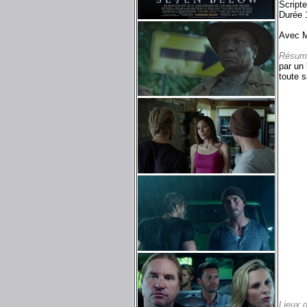
Scripte
Durée 
Avec M
Résum
par un 
toute s
Lieux 