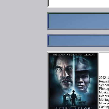
2012, U
Réalis
Scénar
Photog
Musiqu
Décors
Montag
Mixage
Castin