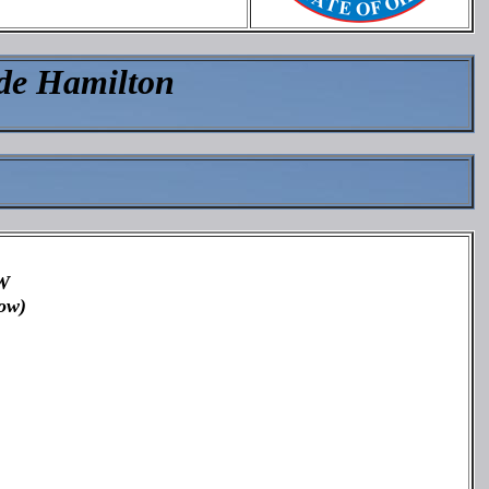
 de Hamilton
W
ow)