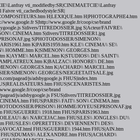
AETCIE\\Lanfray vti_modifiedby:SR|CINEMAETCIE\\Lanfray
l Faivre vti_cachedbodystyle:SR|
ES.htm H|COMPOSITEURS.htm H|LEXIQUE.htm H|PHOTOGRAPHE4.htm
.google.fr S|http://www.google.fr/coop/cse/brand
/adsbygoogle.js S|divers/TITREDOSSIER.jpg S|Acteur/FAIVRE\\
SON\\ CINEMA.htm S|divers/TITREDOSSIER1.jpg
PRISONAF.jpg S|PHOTODOSSIER/SIMENON\\
IS1961.htm K|PARIS1959.htm K|LE\\ CINEMA\\ SE\\
ON\\ HOMME.htm K|SIMENON\\ GEORGES.htm
m K|AYME\\ MARCEL.htm K|STUDIOS\\ DE\\ SAINT\\
 CHAMPLATREUX.htm K|BALZAC\\ HONORE\\ DE.htm
IMENON\\ GEORGES.htm K|ACHARD\\ MARCEL.htm
IER/SIMENON\\ GEORGES/NEIGEETAITSALE.jpg
n.com/pagead/js/adsbygoogle.js FHUS|index.htm
US|REALISATEURS.htm FHUS|SCENARISTES.htm
ww.google.fr/coop/cse/brand
om/pagead/js/adsbygoogle.js FSUS|divers/TITREDOSSIER.jpg
 CINEMA.htm FHUS|PARIS\\ FAIT\\ SON\\ CINEMA.htm
S|PHOTODOSSIER/PRISON\\ HOMME/JOYEUSEPRISONAF.jpg
FHUS|GUERRE\\ 1918.htm FHUS|PARIS1963.htm
OILEAU\\ &\\ NARCEJAC.htm FHUS|LES\\ JONGLES\\ DU\\
 FHUS|LES\\ OPERETTES\\ DEVIENNENT\\ DES\\
AVOCAT.html FHUS|GUERRE\\ 1944.htm FHUS|AIN.htm
tm FHUS|DUMAS\\ ALEXANDRE.htm FHUS|ACHARD\\