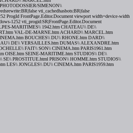
|ACHARD\\ MARCEL.htm
|PHOTODOSSIER/SIMENON\\
ewrite:BR|false vti_cachedhasbots:BR|false
52 ProgId FrontPage.Editor.Document viewport width=device-width
|windows-1252 vti_progid:SR|FrontPage.Editor.Document
m ALPES-MARITIMES\\ 1942.htm CHATEAU\\ DE\\
OURT.htm VAL-DE-MARNE.htm ACHARD\\ MARCEL.htm
 CINEMA.htm BOUCHES\\ DU\\ RHONE.htm DARD\\
TEAU\\ DE\\ VERSAILLES.htm DUMAS\\ ALEXANDRE.htm
OCHELLE\\ FAIT\\ SON\\ CINEMA.htm PARIS1961.htm
 OISE.htm SEINE-MARITIME.htm STUDIOS\\ DE\\
\\ SE\\ PROSTITUE.html PRISON\\ HOMME.htm STUDIOS\\
 LES\\ JONGLES\\ DU\\ CINEMA.htm PARIS1959.htm