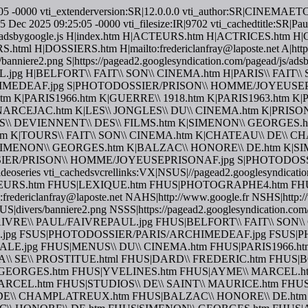
:25:05 -0000 vti_extenderversion:SR|12.0.0.0 vti_author:SR|CINEM
Dec 2025 09:25:05 -0000 vti_filesize:IR|9702 vti_cachedtitle:SR|Pau
agead/js/adsbygoogle.js H|index.htm H|ACTEURS.htm H|ACTRIC
OSSIERS.htm H|mailto:fredericlanfray@laposte.net A|http://www
rs/banniere2.png S|https://pagead2.googlesyndication.com/pagead/js
pg H|BELFORT\\ FAIT\\ SON\\ CINEMA.htm H|PARIS\\ FAIT\\ 
CHIMEDEAF.jpg S|PHOTODOSSIER/PRISON\\ HOMME/JOYEUSE
|PARIS1966.htm K|GUERRE\\ 1918.htm K|PARIS1963.htm K|PAR
 NARCEJAC.htm K|LES\\ JONGLES\\ DU\\ CINEMA.htm K|PRIS
\\ DEVIENNENT\\ DES\\ FILMS.htm K|SIMENON\\ GEORGES.ht
htm K|TOURS\\ FAIT\\ SON\\ CINEMA.htm K|CHATEAU\\ DE\\
IMENON\\ GEORGES.htm K|BALZAC\\ HONORE\\ DE.htm K|S
IER/PRISON\\ HOMME/JOYEUSEPRISONAF.jpg S|PHOTODOSS
oseries vti_cachedsvcrellinks:VX|NSUS|//pagead2.googlesyndicatio
EURS.htm FHUS|LEXIQUE.htm FHUS|PHOTOGRAPHE4.htm FH
clanfray@laposte.net NAHS|http://www.google.fr NSHS|http://w
SUS|divers/banniere2.png NSSS|https://pagead2.googlesyndication.c
AIVRE\\ PAUL/FAIVREPAUL.jpg FHUS|BELFORT\\ FAIT\\ SON\\
IER1.jpg FSUS|PHOTODOSSIER/PARIS/ARCHIMEDEAF.jpg FSU
jpg FHUS|MENUS\\ DU\\ CINEMA.htm FHUS|PARIS1966.htm 
A\\ SE\\ PROSTITUE.html FHUS|DARD\\ FREDERIC.htm FHUS|B
GEORGES.htm FHUS|YVELINES.htm FHUS|AYME\\ MARCEL.htm
CEL.htm FHUS|STUDIOS\\ DE\\ SAINT\\ MAURICE.htm FHUS|
\ DE\\ CHAMPLATREUX.htm FHUS|BALZAC\\ HONORE\\ DE.h