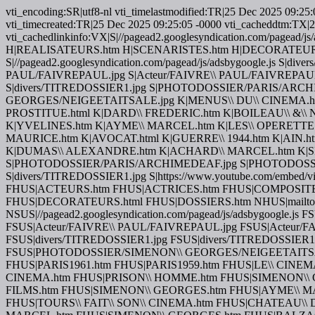
vti_encoding:SR|utf8-nl vti_timelastmodified:TR|25 Dec 2025 09
vti_timecreated:TR|25 Dec 2025 09:25:05 -0000 vti_cacheddtm:TX|25 
vti_cachedlinkinfo:VX|S|//pagead2.googlesyndication.com/p
H|REALISATEURS.htm H|SCENARISTES.htm H|DECORATEURS.html H|D
S|//pagead2.googlesyndication.com/pagead/js/adsbygoogle.js S|dive
PAUL/FAIVREPAUL.jpg S|Acteur/FAIVRE\\ PAUL/FAIVREPAUL.j
S|divers/TITREDOSSIER1.jpg S|PHOTODOSSIER/PARIS/AR
GEORGES/NEIGEETAITSALE.jpg K|MENUS\\ DU\\ CINEMA.htm K
PROSTITUE.html K|DARD\\ FREDERIC.htm K|BOILEAU\\ &\\
K|YVELINES.htm K|AYME\\ MARCEL.htm K|LES\\ OPERETTES
MAURICE.htm K|AVOCAT.html K|GUERRE\\ 1944.htm K|AIN.
K|DUMAS\\ ALEXANDRE.htm K|ACHARD\\ MARCEL.htm K|S
S|PHOTODOSSIER/PARIS/ARCHIMEDEAF.jpg S|PHOTODOSS
S|divers/TITREDOSSIER1.jpg S|https://www.youtube.com/embed/vide
FHUS|ACTEURS.htm FHUS|ACTRICES.htm FHUS|COMPOSIT
FHUS|DECORATEURS.html FHUS|DOSSIERS.htm NHUS|mailto:frederi
NSUS|//pagead2.googlesyndication.com/pagead/js/adsbygoogle.js F
FSUS|Acteur/FAIVRE\\ PAUL/FAIVREPAUL.jpg FSUS|Acteur/F
FSUS|divers/TITREDOSSIER1.jpg FSUS|divers/TITREDOSS
FSUS|PHOTODOSSIER/SIMENON\\ GEORGES/NEIGEETAITSALE.
FHUS|PARIS1961.htm FHUS|PARIS1959.htm FHUS|LE\\ CINEM
CINEMA.htm FHUS|PRISON\\ HOMME.htm FHUS|SIMENON\\ 
FILMS.htm FHUS|SIMENON\\ GEORGES.htm FHUS|AYME\\ MAR
FHUS|TOURS\\ FAIT\\ SON\\ CINEMA.htm FHUS|CHATEAU\