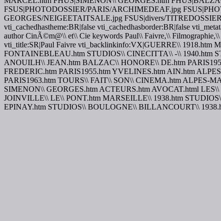
MARCEL.htm FHUS|SIMENON\\ GEORGES.htm FHUS|BALZAC
FSUS|PHOTODOSSIER/PARIS/ARCHIMEDEAF.jpg FSUS|PHO
GEORGES/NEIGEETAITSALE.jpg FSUS|divers/TITREDOSSIER1.jpg NS
vti_cachedhastheme:BR|false vti_cachedhasborder:BR|false vti_me
author CinÃ©m@\\ et\\ Cie keywords Paul\\ Faivre,\\ Filmographie,\\
vti_title:SR|Paul Faivre vti_backlinkinfo:VX|GUERRE\\ 191
FONTAINEBLEAU.htm STUDIOS\\ CINECITTA\\ -\\ 1940.ht
ANOUILH\\ JEAN.htm BALZAC\\ HONORE\\ DE.htm PARIS1956
FREDERIC.htm PARIS1955.htm YVELINES.htm AIN.htm ALPE
PARIS1963.htm TOURS\\ FAIT\\ SON\\ CINEMA.htm ALPES-M
SIMENON\\ GEORGES.htm ACTEURS.htm AVOCAT.html LES\\ 
JOINVILLE\\ LE\\ PONT.htm MARSEILLE\\ 1938.htm STUDIOS\
EPINAY.htm STUDIOS\\ BOULOGNE\\ BILLANCOURT\\ 1938.