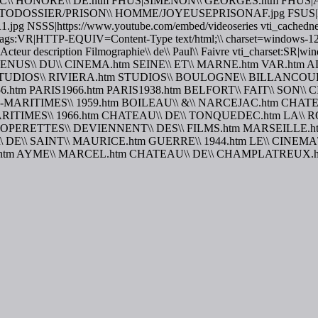
\\ HONORE\\ DE.htm FHUS|SIMENON\\ GEORGES.htm FHUS
TODOSSIER/PRISON\\ HOMME/JOYEUSEPRISONAF.jpg FSUS
SS|https://www.youtube.com/embed/videoseries vti_cachedneedsr
tatags:VR|HTTP-EQUIV=Content-Type text/html;\\ charset=windows-12
 Acteur description Filmographie\\ de\\ Paul\\ Faivre vti_charset:SR
8.htm MENUS\\ DU\\ CINEMA.htm SEINE\\ ET\\ MARNE.htm VAR.ht
m STUDIOS\\ RIVIERA.htm STUDIOS\\ BOULOGNE\\ BILLANC
.htm PARIS1966.htm PARIS1938.htm BELFORT\\ FAIT\\ SON\\
S-MARITIMES\\ 1959.htm BOILEAU\\ &\\ NARCEJAC.htm CHA
ARITIMES\\ 1966.htm CHATEAU\\ DE\\ TONQUEDEC.htm LA\\ R
OPERETTES\\ DEVIENNENT\\ DES\\ FILMS.htm MARSEILLE.htm
\ DE\\ SAINT\\ MAURICE.htm GUERRE\\ 1944.htm LE\\ CINEMA
htm AYME\\ MARCEL.htm CHATEAU\\ DE\\ CHAMPLATREUX.htm