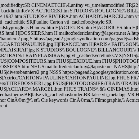
modifiedby:SR|CINEMAETCIE\\Lanfray vti_timelastmodified:TR|22 Ju
0.0.0 vti_backlinkinfo:VX|ACTRICES.htm STUDIOS\\ BOULOGNE\\ B
7.htm STUDIOS\\ RIVIERA.htm ACHARD\\ MARCEL.htm vti_nextt
ti_cachedtitle:SR|Pauline Carton vti_cachedbodystyle:SR|
agead/js/adsbygoogle.js H|index.htm H|ACTEURS.htm H|ACTRIC
OSSIERS.htm H|mailto:fredericlanfray@laposte.net A|http://www
rs/banniere2.png S|https://pagead2.googlesyndication.com/pagead/js
CARTONPAULINE.jpg H|FRANCE.htm H|PARIS\\ FAIT\\ SON\\ 
INPLAISIRAF.jpg K|STUDIOS\\ BOULOGNE\\ BILLANCOURT\\ 
IN/TRAINPLAISIRAF.jpg vti_cachedsvcrellinks:VX|NSUS|//pagea
 FHUS|COMPOSITEURS.htm FHUS|LEXIQUE.htm FHUS|PHOTOG
htm NHUS|mailto:fredericlanfray@laposte.net NAHS|http://www.
SUS|divers/banniere2.png NSSS|https://pagead2.googlesyndication.c
|Actrice/CARTON\\ PAULINE/CARTONPAULINE.jpg FHUS|FRAN
ivers/TITREDOSSIER1.jpg FSUS|PHOTODOSSIER/TRAIN/TRAIN
US|ACHARD\\ MARCEL.htm FHUS|TRAINS\\ &\\ CINEMAS.ht
achedhastheme:BR|false vti_cachedhasborder:BR|false vti_metatags:
r CinÃ©m@\\ et\\ Cie keywords CinÃ©ma,\\ Filmographie,\\ Actrice,\\ 
ment