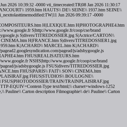
n 2026 10:39:32 -0000 vti_timecreated:TR|08 Jan 2026 11:30:17
ILLANCOURT\\ 1959.htm HAUTS\\ DE\\ SEINE\\ 1937.htm SEINE\\
olasttimemodified:TW|11 Jun 2026 09:39:17 -0000
ES.htm H|COMPOSITEURS.htm H|LEXIQUE.htm H|PHOTOGRAPHE4.htm
.google.fr S|http://www.google.fr/coop/cse/brand
/adsbygoogle.js S|divers/TITREDOSSIER.jpg S|Actrice/CARTON\\
CINEMA.htm H|FRANCE.htm S|divers/TITREDOSSIER1.jpg
1959.htm K|ACHARD\\ MARCEL.htm K|ACHARD\\
d2.googlesyndication.com/pagead/js/adsbygoogle.js
RAPHE4.htm FHUS|REALISATEURS.htm
google.fr NSHS|http://www.google.fr/coop/cse/brand
om/pagead/js/adsbygoogle.js FSUS|divers/TITREDOSSIER.jpg
CE.htm FHUS|PARIS\\ FAIT\\ SON\\ CINEMA.htm
PLAISIRAF.jpg FHUS|STUDIOS\\ BOULOGNE\\
ml FSUS|PHOTODOSSIER/TRAIN/TRAINPLAISIRAF.jpg
VR|HTTP-EQUIV=Content-Type text/html;\\ charset=windows-1252
Pauline\\ Carton description Filmographie\\ de\\ Pauline\\ Carton