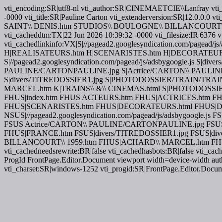
vti_encoding:SR|utf8-nl vti_author:SR|CINEMAETCIE\\Lanfray vti_
-0000 vti_title:SR|Pauline Carton vti_extenderversion:SR|12.
SAINT\\ DENIS.htm STUDIOS\\ BOULOGNE\\ BILLANCOURT\\ 193
vti_cacheddtm:TX|22 Jun 2026 10:39:32 -0000 vti_filesize:IR|6376 v
vti_cachedlinkinfo:VX|S|//pagead2.googlesyndication.com/p
H|REALISATEURS.htm H|SCENARISTES.htm H|DECORATEURS.html H|D
S|//pagead2.googlesyndication.com/pagead/js/adsbygoogle.js S|dive
PAULINE/CARTONPAULINE.jpg S|Actrice/CARTON\\ PAULINE/
S|divers/TITREDOSSIER1.jpg S|PHOTODOSSIER/TRAIN/TRA
MARCEL.htm K|TRAINS\\ &\\ CINEMAS.html S|PHOTODOSSIER/TRA
FHUS|index.htm FHUS|ACTEURS.htm FHUS|ACTRICES.htm
FHUS|SCENARISTES.htm FHUS|DECORATEURS.html FHUS|DOSSIERS.
NSUS|//pagead2.googlesyndication.com/pagead/js/adsbygoogle.js F
FSUS|Actrice/CARTON\\ PAULINE/CARTONPAULINE.jpg FSUS
FHUS|FRANCE.htm FSUS|divers/TITREDOSSIER1.jpg FSUS|d
BILLANCOURT\\ 1959.htm FHUS|ACHARD\\ MARCEL.htm FH
vti_cachedneedsrewrite:BR|false vti_cachedhasbots:BR|false vti_c
ProgId FrontPage.Editor.Document viewport width=device-width autho
vti_charset:SR|windows-1252 vti_progid:SR|FrontPage.Editor.Docu